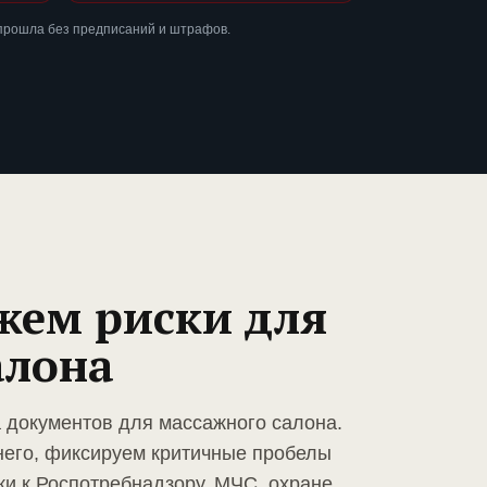
 прошла без предписаний и штрафов.
жем риски для
алона
а документов для массажного салона.
него, фиксируем критичные пробелы
ки к Роспотребнадзору, МЧС, охране