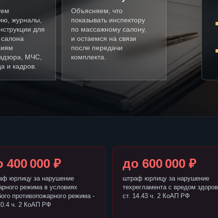
уем
Объясняем, что
ию, журналы,
показывать инспектору
нструкции для
по массажному салону,
 салона
и остаемся на связи
ниям
после передачи
адзора, МЧС,
комплекта.
а и кадров.
 400 000 ₽
до 600 000 ₽
аф юрлицу за нарушение
штраф юрлицу за нарушение
арного режима в условиях
техрегламента с вредом здоров
бого противопожарного режима -
ст. 14.43 ч. 2 КоАП РФ
20.4 ч. 2 КоАП РФ