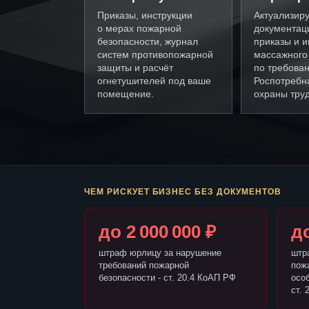
Приказы, инструкции
Актуализир
о мерах пожарной
документац
безопасности, журнал
приказы и и
систем противопожарной
массажного
защиты и расчёт
по требова
огнетушителей под ваше
Роспотребн
помещение.
охраны труд
ЧЕМ РИСКУЕТ БИЗНЕС БЕЗ ДОКУМЕНТОВ
до 2 000 000 ₽
до
штраф юрлицу за нарушение
штр
требований пожарной
пож
безопасности - ст. 20.4 КоАП РФ
осо
ст. 