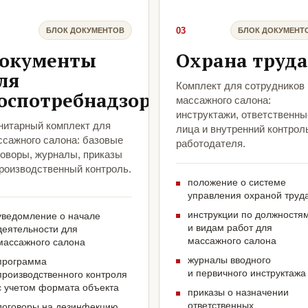
03
БЛОК ДОКУМЕНТОВ
БЛОК ДОКУМЕНТ
окументы
Охрана труда
ля
Комплект для сотрудников
оспотребнадзора
массажного салона:
инструктажи, ответственны
нитарный комплект для
лица и внутренний контрол
ссажного салона: базовые
работодателя.
говоры, журналы, приказы
производственный контроль.
положение о системе
управления охраной труд
инструкции по должностя
уведомление о начале
и видам работ для
деятельности для
массажного салона
массажного салона
журналы вводного
программа
и первичного инструктажа
производственного контроля
с учетом формата объекта
приказы о назначении
ответственных
договоры на дезинфекцию,