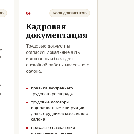
04
ОВ
БЛОК ДОКУМЕНТОВ
Кадровая
документация
Трудовые документы,
е
согласия, локальные акты
ь
и договорная база для
спокойной работы массажного
салона.
а
правила внутреннего
м
трудового распорядка
трудовые договоры
и должностные инструкции
для сотрудников массажного
салона
приказы о назначении
и кадровые журналы