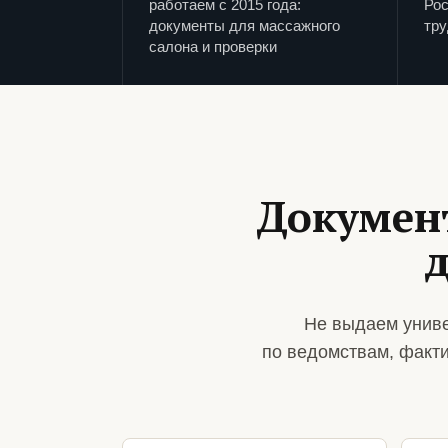
работаем с 2015 года:
Рос
документы для массажного
тру
салона и проверки
Докумен
Не выдаем униве
по ведомствам, факт