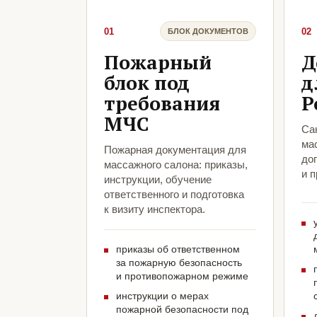
01
02
БЛОК ДОКУМЕНТОВ
Пожарный
Д
блок под
д
требования
Р
МЧС
Са
ма
Пожарная документация для
до
массажного салона: приказы,
и 
инструкции, обучение
ответственного и подготовка
к визиту инспектора.
приказы об ответственном
за пожарную безопасность
и противопожарном режиме
инструкции о мерах
пожарной безопасности под