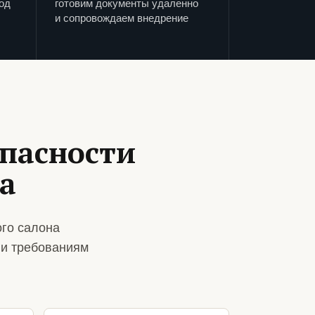
од
готовим документы удаленно
и сопровождаем внедрение
пасности
а
го салона
 и требованиям