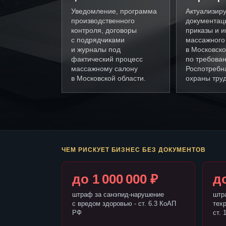
Уведомление, программа
Актуализир
производственного
документац
контроля, договоры
приказы и и
с подрядчиками
массажного
и журналы под
в Московско
фактический процесс
по требова
массажному салону
Роспотребн
в Московской области.
охраны труд
ЧЕМ РИСКУЕТ БИЗНЕС БЕЗ ДОКУМЕНТОВ
до 1 000 000 ₽
до
штраф за санэпид-нарушение
штр
с вредом здоровью - ст. 6.3 КоАП
тех
РФ
ст. 