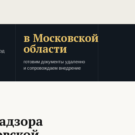
в Московской
области
од
готовим документы удаленно
и сопровождаем внедрение
адзора
овской