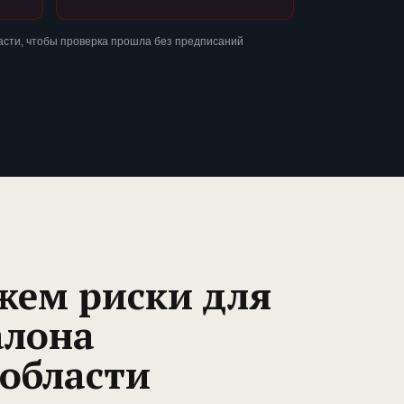
асти, чтобы проверка прошла без предписаний
жем риски для
алона
 области