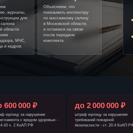
уем
Объясняем, что
ию, журналы,
показывать инспектору
нструкции для
по массажному салону
 салона
в Московской области,
й области
и остаемся на связи
ниям
после передачи
адзора, МЧС,
комплекта.
а и кадров.
 600 000 ₽
до 2 000 000 ₽
аф юрлицу за нарушение
штраф юрлицу за нарушение
регламента с вредом здоровью -
требований пожарной
14.43 ч. 2 КоАП РФ
безопасности - ст. 20.4 КоАП Р