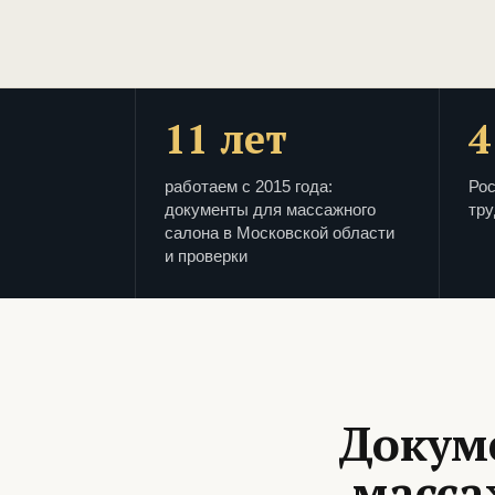
11 лет
4
работаем с 2015 года:
Рос
документы для массажного
тру
салона в Московской области
и проверки
Докум
масса