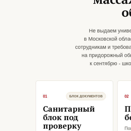
о
Не выдаем униве
в Московской обла
сотрудникам и требова
на придорожный общ
к сентябрю - шк
01
02
БЛОК ДОКУМЕНТОВ
Санитарный
П
блок под
б
проверку
По