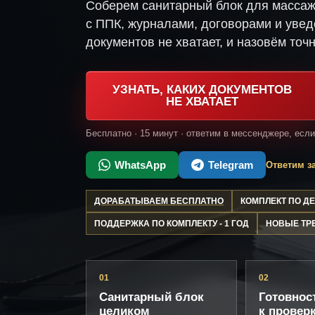
Соберем санитарный блок для массаж
с ППК, журналами, договорами и увед
документов не хватает, и назовём точн
УЗНАТЬ, КАКИХ ДОКУМЕНТОВ
НЕ ХВАТАЕТ
Бесплатно · 15 минут · ответим в мессенджере, есл
WhatsApp
Telegram
Ответим за
ДОРАБАТЫВАЕМ БЕСПЛАТНО
КОМПЛЕКТ ПО 
ПОДДЕРЖКА ПО КОМПЛЕКТУ - 1 ГОД
НОВЫЕ ТР
01
02
Санитарный блок
Готовнос
целиком
к провер