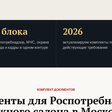
 блока
2026
потребнадзор, МЧС, охрана
актуализируем комплекты п
да и кадры в одном контуре
действующие требования
КОМПЛЕКТ ДОКУМЕНТОВ
енты для Роспотребн
жного салона в Моск