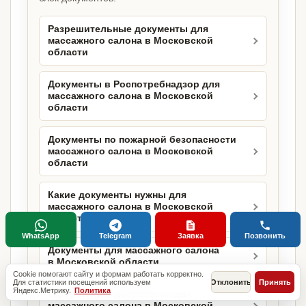
Разрешительные документы для
массажного салона в Московской
области
Документы в Роспотребнадзор для
массажного салона в Московской
области
Документы по пожарной безопасности
массажного салона в Московской
области
Какие документы нужны для
массажного салона в Московской
области
WhatsApp
Telegram
Заявка
Позвонить
Документы для массажного салона
в Московской области
Cookie помогают сайту и формам работать корректно.
Для статистики посещений используем
Отклонить
Принять
Яндекс.Метрику.
Политика
Оформление документов для
массажного салона в Московской