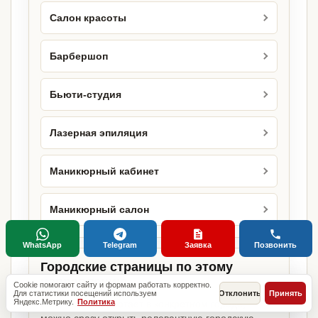
Салон красоты
Барбершоп
Бьюти-студия
Лазерная эпиляция
Маникюрный кабинет
Маникюрный салон
WhatsApp
Telegram
Заявка
Позвонить
Городские страницы по этому
направлению
Cookie помогают сайту и формам работать корректно.
Для статистики посещений используем
Отклонить
Принять
Яндекс.Метрику.
Политика
Если объект работает в конкретном городе,