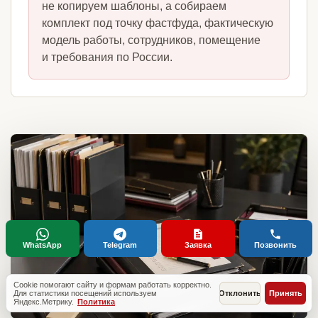
не копируем шаблоны, а собираем
комплект под точку фастфуда, фактическую
модель работы, сотрудников, помещение
и требования по России.
WhatsApp
Telegram
Заявка
Позвонить
Cookie помогают сайту и формам работать корректно.
Для статистики посещений используем
Отклонить
Принять
Яндекс.Метрику.
Политика