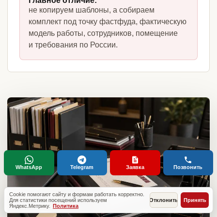
Главное отличие:
не копируем шаблоны, а собираем
комплект под точку фастфуда, фактическую
модель работы, сотрудников, помещение
и требования по России.
WhatsApp
Telegram
Заявка
Позвонить
Cookie помогают сайту и формам работать корректно.
Для статистики посещений используем
Отклонить
Принять
Яндекс.Метрику.
Политика