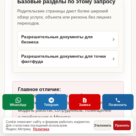
Базовые разделы по этому запросу
Родительские страницы дают более широкий
обзор услуги, объекта или региона без лишних
переходов.
Разрешительные документы для
бизнеса
Разрешительные документы для точки
фастфуда
Главное отличие:
не копируем шаблоны, а собираем
комплект под точку фастфуда, фактическую
WhatsApp
Telegram
Заявка
Позвонить
модель работы, сотрудников, помещение
и требования в Москве.
Cookie помогают сайту и формам работать корректно.
Для статистики посещений используем
Отклонить
Принять
Яндекс.Метрику.
Политика