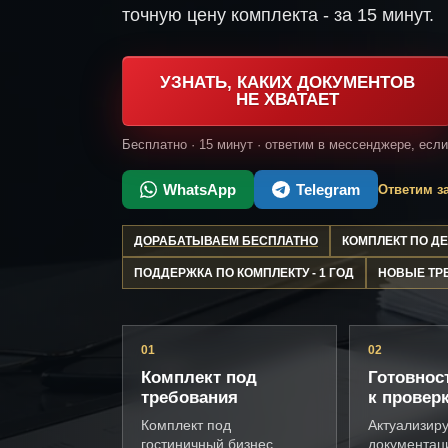
точную цену комплекта - за 15 минут.
УЗНАТЬ, КАКИХ ДОКУМЕНТОВ
НЕ ХВАТАЕТ
Бесплатно · 15 минут · ответим в мессенджере, есл
WhatsApp
Telegram
Ответим за
ДОРАБАТЫВАЕМ БЕСПЛАТНО
КОМПЛЕКТ ПО 
ПОДДЕРЖКА ПО КОМПЛЕКТУ - 1 ГОД
НОВЫЕ ТР
01
02
Комплект под
Готовнос
требования
к провер
Комплект под
Актуализир
гостиничный бизнес,
документац