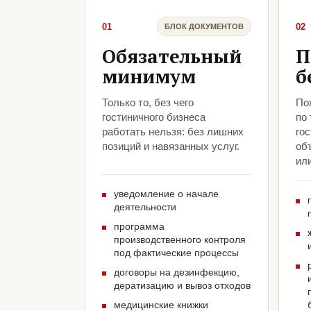
01
02
БЛОК ДОКУМЕНТОВ
Обязательный
П
минимум
б
Только то, без чего
По
гостиничного бизнеса
по
работать нельзя: без лишних
гос
позиций и навязанных услуг.
объ
ил
уведомление о начале
деятельности
программа
производственного контроля
под фактические процессы
договоры на дезинфекцию,
дератизацию и вывоз отходов
медицинские книжки