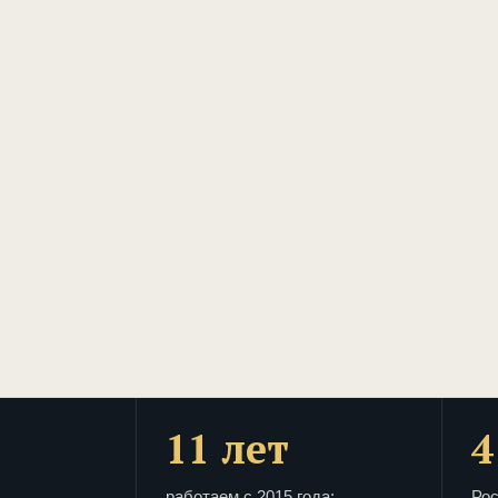
11 лет
4
работаем с 2015 года:
Рос