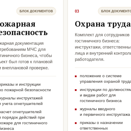
03
БЛОК ДОКУМЕНТОВ
БЛОК ДОКУМЕНТ
ожарная
Охрана труда
езопасность
Комплект для сотрудников
гостиничного бизнеса:
жарная документация
инструктажи, ответственны
 требованиям МЧС для
лица и внутренний контрол
тиничного бизнеса, чтобы
работодателя.
ект был готов к плановой
и внеплановой проверке.
положение о системе
управления охраной труд
приказы и инструкции
инструкции по должностя
по пожарной безопасности
и видам работ для
журналы инструктажей
гостиничного бизнеса
и учета огнетушителей
журналы вводного
расчет огнетушителей
и первичного инструктажа
и порядок действий при
приказы о назначении
пожаре для гостиничного
ответственных
бизнеса