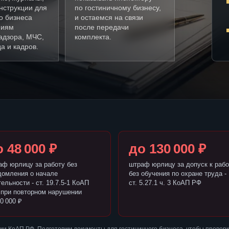
нструкции для
по гостиничному бизнесу,
о бизнеса
и остаемся на связи
ниям
после передачи
адзора, МЧС,
комплекта.
а и кадров.
 48 000 ₽
до 130 000 ₽
аф юрлицу за работу без
штраф юрлицу за допуск к рабо
домления о начале
без обучения по охране труда -
ельности - ст. 19.7.5-1 КоАП
ст. 5.27.1 ч. 3 КоАП РФ
 при повторном нарушении
0 000 ₽