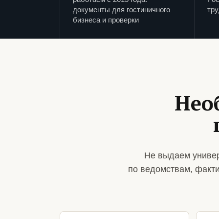
документы для гостиничного
тру
бизнеса и проверки
Нео
Не выдаем универ
по ведомствам, факт