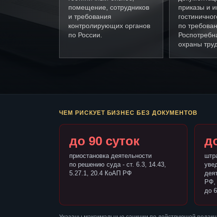
помещение, сотрудников
приказы и и
и требования
гостиничног
контролирующих органов
по требова
по России.
Роспотребн
охраны труд
ЧЕМ РИСКУЕТ БИЗНЕС БЕЗ ДОКУМЕНТОВ
до 90 суток
до
приостановка деятельности
штр
по решению суда - ст. 6.3, 14.43,
уве
5.27.1, 20.4 КоАП РФ
деят
РФ,
до 6