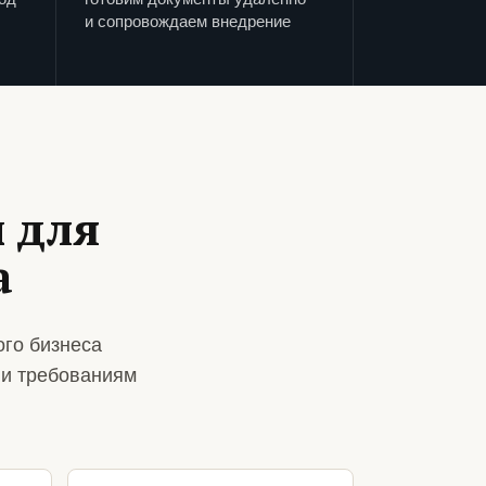
и сопровождаем внедрение
 для
а
го бизнеса
 и требованиям