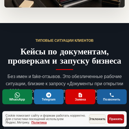
ТИПОВЫЕ СИТУАЦИИ КЛИЕНТОВ
Кейсы по документам,
проверкам и запуску бизнеса
Без имен и fake-отзывов. Это обезличенные рабочие
ситуации, близкие к запросу «Документы при открытии
в 2026 для гостиницы»: с чем приходят владельцы, что
готовим и какой результат получает бизнес.
WhatsApp
Telegram
Заявка
Позвонить
Cookie помогают сайту и формам работать корректно.
Для статистики посещений используем
Отклонить
Принять
Стоматологический кабинет
Москва
Яндекс.Метрику.
Политика