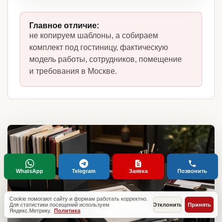
Главное отличие:
не копируем шаблоны, а собираем
комплект под гостиницу, фактическую
модель работы, сотрудников, помещение
и требования в Москве.
WhatsApp
Telegram
Заявка
Позвонить
Cookie помогают сайту и формам работать корректно.
Для статистики посещений используем
Отклонить
Принять
Яндекс.Метрику.
Политика