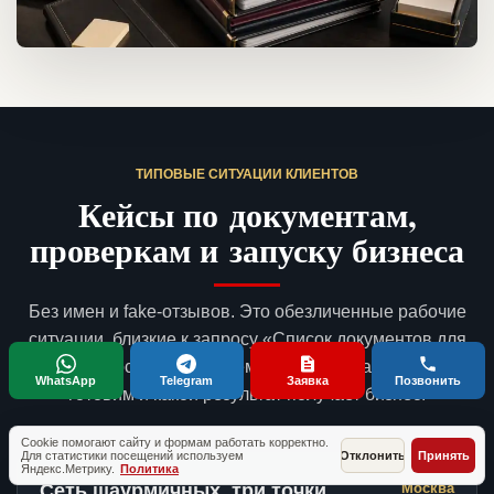
ТИПОВЫЕ СИТУАЦИИ КЛИЕНТОВ
Кейсы по документам,
проверкам и запуску бизнеса
Без имен и fake-отзывов. Это обезличенные рабочие
ситуации, близкие к запросу «Список документов для
открытия гостиницы»: с чем приходят владельцы, что
WhatsApp
Telegram
Заявка
Позвонить
готовим и какой результат получает бизнес.
Cookie помогают сайту и формам работать корректно.
Для статистики посещений используем
Отклонить
Принять
Яндекс.Метрику.
Политика
Сеть шаурмичных, три точки
Москва