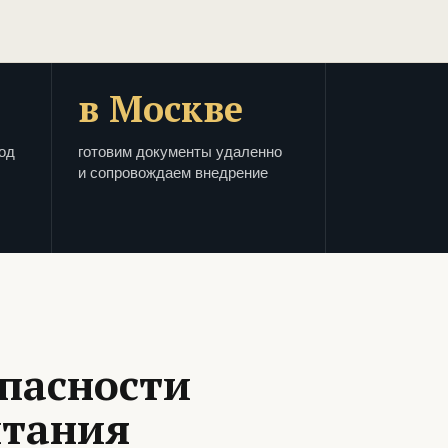
в Москве
од
готовим документы удаленно
и сопровождаем внедрение
пасности
итания