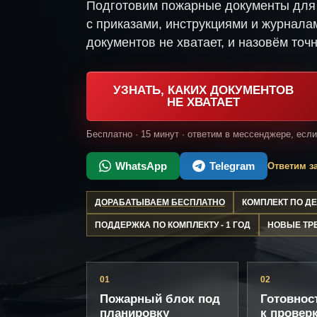
Подготовим пожарные документы для 
с приказами, инструкциями и журнала
документов не хватает, и назовём точн
УЗНАТЬ, КАКИХ ДОКУМЕНТОВ
НЕ ХВАТАЕТ
Бесплатно · 15 минут · ответим в мессенджере, есл
WhatsApp
Telegram
Ответим за
ДОРАБАТЫВАЕМ БЕСПЛАТНО
КОМПЛЕКТ ПО 
ПОДДЕРЖКА ПО КОМПЛЕКТУ - 1 ГОД
НОВЫЕ ТР
01
02
Пожарный блок под
Готовнос
планировку
к провер