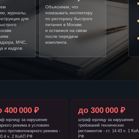
уем
Объясняем, что
ию, журналы,
показывать инспектору
нструкции для
по ресторану быстрого
быстрого
питания в Москве,
Москве
и остаемся на связи
ниям
после передачи
адзора, МЧС,
комплекта.
а и кадров.
 400 000 ₽
до 300 000 ₽
аф юрлицу за нарушение
штраф юрлицу за нарушение
арного режима в условиях
требований технических
бого противопожарного режима -
регламентов - ст. 14.43 ч. 1 Ко
20.4 ч. 2 КоАП РФ
РФ