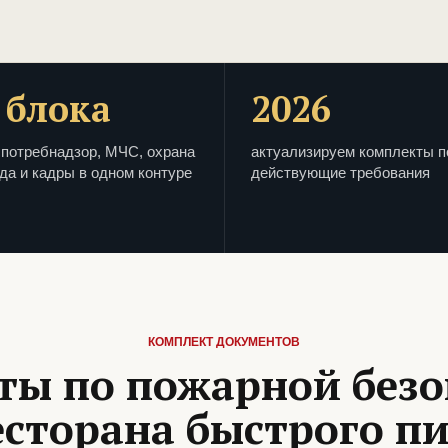
 блока
2026
потребнадзор, МЧС, охрана
актуализируем комплекты п
да и кадры в одном контуре
действующие требования
КОМПЛЕКТ ДОКУМЕНТОВ
ты по пожарной безо
есторана быстрого п