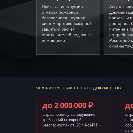
Приказы, инструкции
Актуализир
о мерах пожарной
документац
безопасности, журнал
приказы и и
систем противопожарной
ресторана 
защиты и расчёт
питания в 
огнетушителей под ваше
по требова
помещение.
Роспотребн
охраны труд
ЧЕМ РИСКУЕТ БИЗНЕС БЕЗ ДОКУМЕНТОВ
до 2 000 000 ₽
до
штраф юрлицу за нарушение
штр
требований пожарной
пож
безопасности - ст. 20.4 КоАП РФ
осо
ст. 