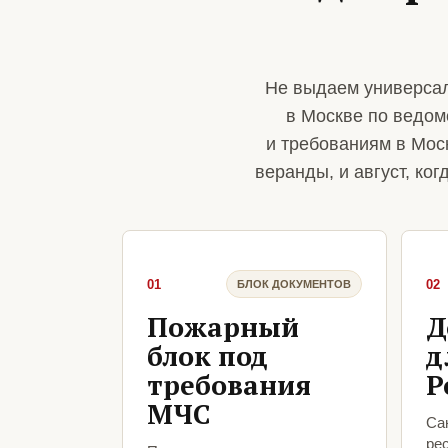
Не выдаем универсал
в Москве по ведом
и требованиям в Моск
веранды, и август, ко
01
02
БЛОК ДОКУМЕНТОВ
Пожарный
Д
блок под
д
требования
Р
МЧС
Са
ре