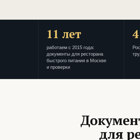
11 лет
4
работаем с 2015 года:
Рос
документы для ресторана
тру
быстрого питания в Москве
и проверки
Докумен
для р