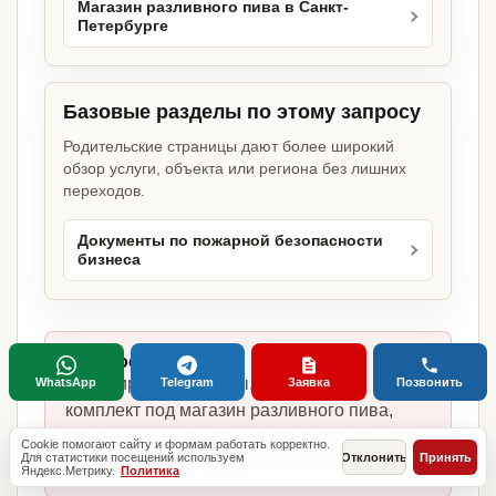
Магазин разливного пива в Санкт-
Петербурге
Базовые разделы по этому запросу
Родительские страницы дают более широкий
обзор услуги, объекта или региона без лишних
переходов.
Документы по пожарной безопасности
бизнеса
Главное отличие:
не копируем шаблоны, а собираем
WhatsApp
Telegram
Заявка
Позвонить
комплект под магазин разливного пива,
фактическую модель работы, сотрудников,
Cookie помогают сайту и формам работать корректно.
Для статистики посещений используем
Отклонить
Принять
помещение и требования по России.
Яндекс.Метрику.
Политика