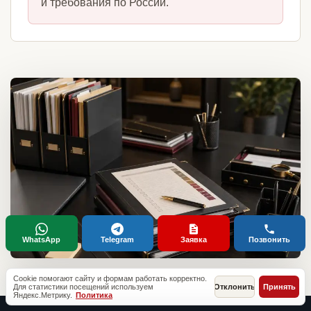
и требования по России.
WhatsApp
Telegram
Заявка
Позвонить
Cookie помогают сайту и формам работать корректно.
Для статистики посещений используем
Отклонить
Принять
Яндекс.Метрику.
Политика