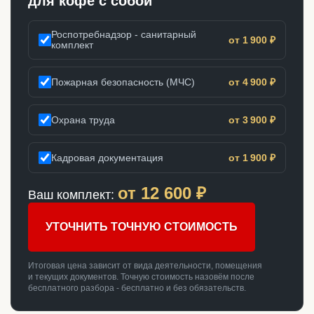
для кофе с собой
Роспотребнадзор - санитарный
от 1 900 ₽
комплект
Пожарная безопасность (МЧС)
от 4 900 ₽
Охрана труда
от 3 900 ₽
Кадровая документация
от 1 900 ₽
от
12 600
₽
Ваш комплект:
УТОЧНИТЬ ТОЧНУЮ СТОИМОСТЬ
Итоговая цена зависит от вида деятельности, помещения
и текущих документов. Точную стоимость назовём после
бесплатного разбора - бесплатно и без обязательств.