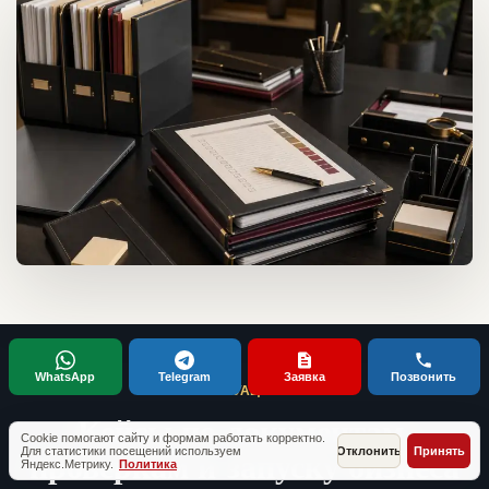
WhatsApp
Telegram
Заявка
Позвонить
ТИПОВЫЕ СИТУАЦИИ КЛИЕНТОВ
Кейсы по документам,
Cookie помогают сайту и формам работать корректно.
проверкам и запуску бизнеса
Для статистики посещений используем
Отклонить
Принять
Яндекс.Метрику.
Политика