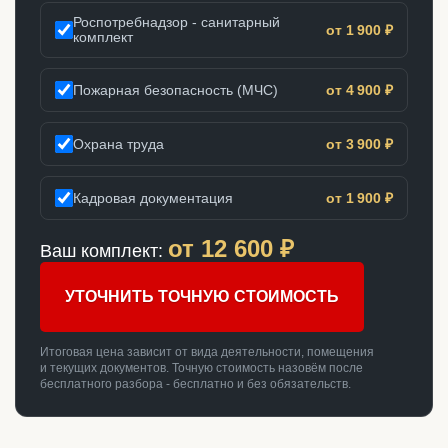
Роспотребнадзор - санитарный
от 1 900 ₽
комплект
Пожарная безопасность (МЧС)
от 4 900 ₽
Охрана труда
от 3 900 ₽
Кадровая документация
от 1 900 ₽
от
12 600
₽
Ваш комплект:
УТОЧНИТЬ ТОЧНУЮ СТОИМОСТЬ
Итоговая цена зависит от вида деятельности, помещения
и текущих документов. Точную стоимость назовём после
бесплатного разбора - бесплатно и без обязательств.