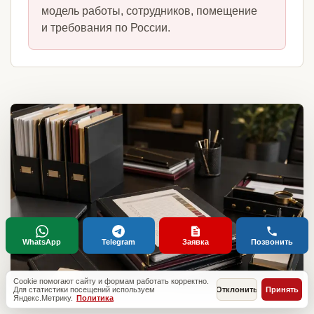
модель работы, сотрудников, помещение
и требования по России.
WhatsApp
Telegram
Заявка
Позвонить
Cookie помогают сайту и формам работать корректно.
Для статистики посещений используем
Отклонить
Принять
Яндекс.Метрику.
Политика