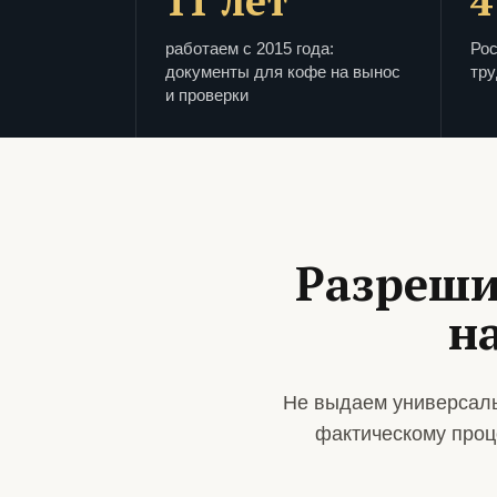
11 лет
4
работаем с 2015 года:
Рос
документы для кофе на вынос
тру
и проверки
Разреши
н
Не выдаем универсаль
фактическому проц