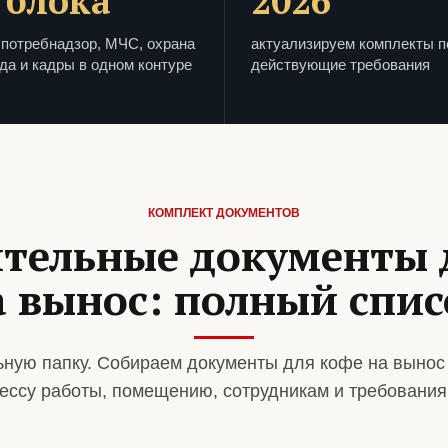
 блока
2026
потребнадзор, МЧС, охрана
актуализируем комплекты п
да и кадры в одном контуре
действующие требования
КОМПЛЕКТ ДОКУМЕНТОВ
тельные документы 
а вынос: полный спис
ную папку. Собираем документы для кофе на вынос
ессу работы, помещению, сотрудникам и требования