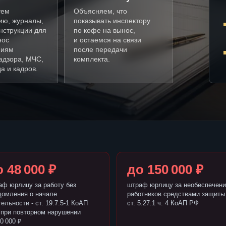
уем
Объясняем, что
ию, журналы,
показывать инспектору
нструкции для
по кофе на вынос,
нос
и остаемся на связи
ниям
после передачи
адзора, МЧС,
комплекта.
а и кадров.
 48 000 ₽
до 150 000 ₽
аф юрлицу за работу без
штраф юрлицу за необеспечени
домления о начале
работников средствами защиты 
ельности - ст. 19.7.5-1 КоАП
ст. 5.27.1 ч. 4 КоАП РФ
 при повторном нарушении
0 000 ₽