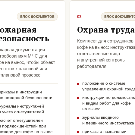
03
БЛОК ДОКУМЕНТОВ
БЛОК ДОКУМЕНТ
ожарная
Охрана труда
езопасность
Комплект для сотрудников
кофе на вынос: инструктаж
жарная документация
ответственные лица
 требованиям МЧС для
и внутренний контроль
фе на вынос, чтобы объект
работодателя.
 готов к плановой или
еплановой проверке.
положение о системе
управления охраной труд
приказы и инструкции
инструкции по должностя
по пожарной безопасности
и видам работ для кофе
журналы инструктажей
на вынос
и учета огнетушителей
журналы вводного
расчет огнетушителей
и первичного инструктажа
и порядок действий при
приказы о назначении
пожаре для кофе на вынос