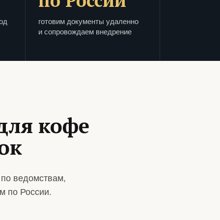
по России
од
готовим документы удаленно
и сопровождаем внедрение
для кофе
ок
 по ведомствам,
м по России.