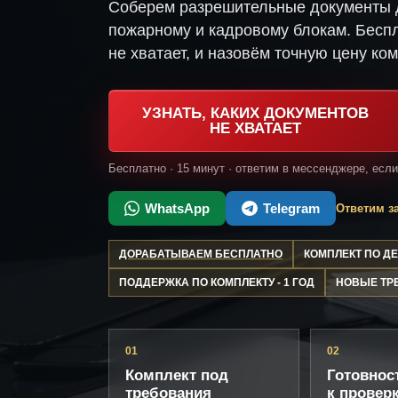
Соберем разрешительные документы д
пожарному и кадровому блокам. Беспл
не хватает, и назовём точную цену ком
УЗНАТЬ, КАКИХ ДОКУМЕНТОВ
НЕ ХВАТАЕТ
Бесплатно · 15 минут · ответим в мессенджере, есл
WhatsApp
Telegram
Ответим за
ДОРАБАТЫВАЕМ БЕСПЛАТНО
КОМПЛЕКТ ПО 
ПОДДЕРЖКА ПО КОМПЛЕКТУ - 1 ГОД
НОВЫЕ ТР
01
02
Комплект под
Готовнос
требования
к провер