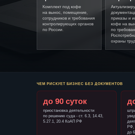
Комплект под кофе
Актуализир
на вынос, помещение,
документац
сотрудников и требования
приказы и и
контролирующих органов
кофе на вы
по России.
по требова
Роспотребн
охраны труд
ЧЕМ РИСКУЕТ БИЗНЕС БЕЗ ДОКУМЕНТОВ
до 90 суток
до
приостановка деятельности
штр
по решению суда - ст. 6.3, 14.43,
уве
5.27.1, 20.4 КоАП РФ
деят
РФ,
до 6