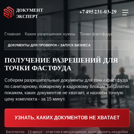
ДОКУМЕНТ
+7 495 231-03-29
ЭКСПЕРТ
Главная
Какие разрешения нужны
Точки фастфуда
ДОКУМЕНТЫ ДЛЯ ПРОВЕРОК • ЗАПУСК БИЗНЕСА
ПОЛУЧЕНИЕ РАЗРЕШЕНИЙ ДЛЯ
ТОЧКИ ФАСТФУДА
Соберем разрешительные документы для точки фастфуда
по санитарному, пожарному и кадровому блокам. Бесплатно
покажем, каких документов не хватает, и назовём точную
цену комплекта - за 15 минут.
УЗНАТЬ, КАКИХ ДОКУМЕНТОВ НЕ ХВАТАЕТ
Бесплатно · 15 минут · ответим в мессенджере, если звонить неудобно