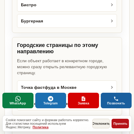
Бистро
Бургерная
Городские страницы по этому
направлению
Если объект работает в конкретном городе,
можно сразу открыть релевантную городскую
страницу.
Точка фастфуда в Москве
Точка фастфуда в Санкт-Петербурге
WhatsApp
Telegram
Заявка
Позвонить
Cookie помогают сайту и формам работать корректно.
Для статистики посещений используем
Отклонить
Принять
Базовые разделы по этому запросу
Яндекс.Метрику.
Политика