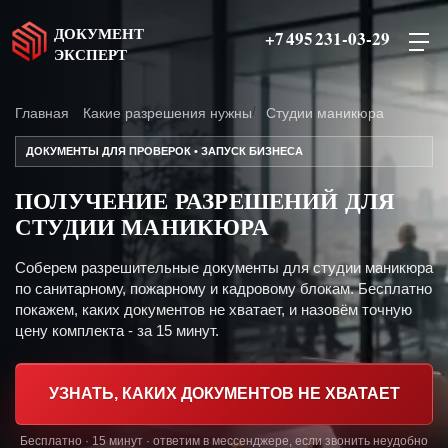
ДОКУМЕНТ
+7 495 231-03-29
ЭКСПЕРТ
Главная
Какие разрешения нужны
Студии маникюра
ДОКУМЕНТЫ ДЛЯ ПРОВЕРОК • ЗАПУСК БИЗНЕСА
ПОЛУЧЕНИЕ РАЗРЕШЕНИЙ ДЛЯ
СТУДИИ МАНИКЮРА
Соберем разрешительные документы для студии маникюра
по санитарному, пожарному и кадровому блокам. Бесплатно
покажем, каких документов не хватает, и назовём точную
цену комплекта - за 15 минут.
УЗНАТЬ, КАКИХ ДОКУМЕНТОВ НЕ ХВАТАЕТ
Бесплатно · 15 минут · ответим в мессенджере, если звонить неудобно