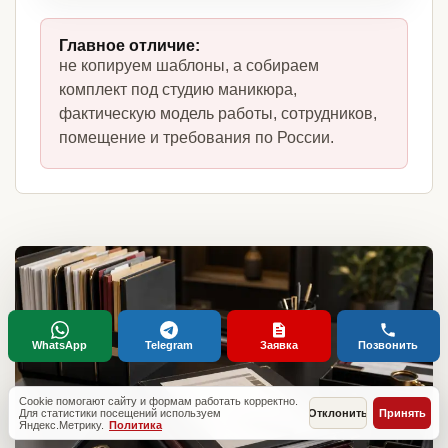
Главное отличие:
не копируем шаблоны, а собираем
комплект под студию маникюра,
фактическую модель работы, сотрудников,
помещение и требования по России.
WhatsApp
Telegram
Заявка
Позвонить
Cookie помогают сайту и формам работать корректно.
Для статистики посещений используем
Отклонить
Принять
Яндекс.Метрику.
Политика