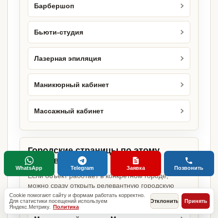
Барбершоп
Бьюти-студия
Лазерная эпиляция
Маникюрный кабинет
Массажный кабинет
Городские страницы по этому
направлению
WhatsApp
Telegram
Заявка
Позвонить
Если объект работает в конкретном городе,
можно сразу открыть релевантную городскую
страницу.
Cookie помогают сайту и формам работать корректно.
Для статистики посещений используем
Отклонить
Принять
Яндекс.Метрику.
Политика