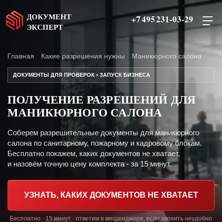
ДОКУМЕНТ
+7 495 231-03-29
ЭКСПЕРТ
Главная
Какие разрешения нужны
Маникюрного салона
ДОКУМЕНТЫ ДЛЯ ПРОВЕРОК • ЗАПУСК БИЗНЕСА
ПОЛУЧЕНИЕ РАЗРЕШЕНИЙ ДЛЯ
МАНИКЮРНОГО САЛОНА
Соберем разрешительные документы для маникюрного
салона по санитарному, пожарному и кадровому блокам.
Бесплатно покажем, каких документов не хватает,
и назовём точную цену комплекта - за 15 минут.
УЗНАТЬ, КАКИХ ДОКУМЕНТОВ НЕ ХВАТАЕТ
Бесплатно · 15 минут · ответим в мессенджере, если звонить неудобно