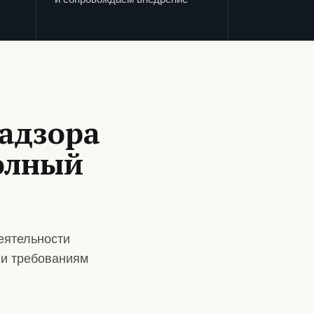
адзора
полный
еятельности
 и требованиям