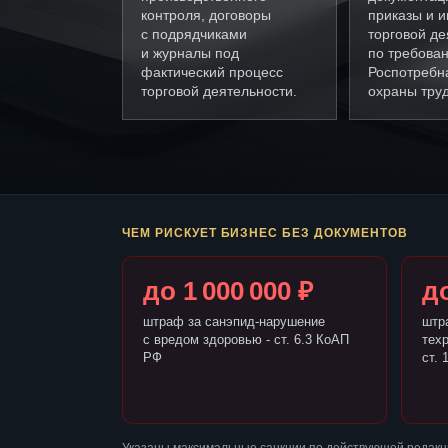
контроля, договоры
приказы и и
с подрядчиками
торговой де
и журналы под
по требова
фактический процесс
Роспотребн
торговой деятельности.
охраны труд
ЧЕМ РИСКУЕТ БИЗНЕС БЕЗ ДОКУМЕНТОВ
до 1 000 000 ₽
до
штраф за санэпид-нарушение
штр
с вредом здоровью - ст. 6.3 КоАП
тех
РФ
ст. 