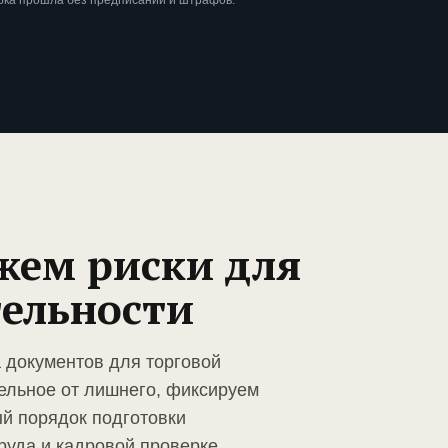
рка прошла без предписаний и штрафов.
жем риски для
тельности
а документов для торговой
ельное от лишнего, фиксируем
й порядок подготовки
руда и кадровой проверке.