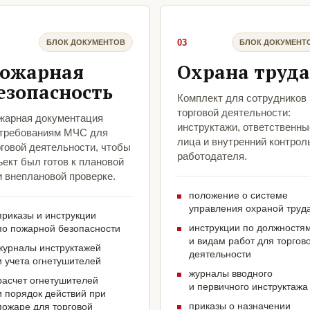
03
БЛОК ДОКУМЕНТОВ
БЛОК ДОКУМЕНТ
ожарная
Охрана труда
езопасность
Комплект для сотрудников
торговой деятельности:
жарная документация
инструктажи, ответственны
 требованиям МЧС для
лица и внутренний контрол
рговой деятельности, чтобы
работодателя.
ект был готов к плановой
и внеплановой проверке.
положение о системе
управления охраной труд
приказы и инструкции
инструкции по должностя
по пожарной безопасности
и видам работ для торгов
журналы инструктажей
деятельности
и учета огнетушителей
журналы вводного
расчет огнетушителей
и первичного инструктажа
и порядок действий при
приказы о назначении
пожаре для торговой