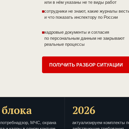
или в нём указаны не те виды работ
сотрудники не знают, какие журналы вест
и что показать инспектору по России
кадровые документы и согласия
по персональным данным не закрывают
реальные процессы
ПОЛУЧИТЬ РАЗБОР СИТУАЦИИ
 блока
2026
потребнадзор, МЧС, охрана
актуализируем комплекты п
да и кадры в одном контуре
действующие требования