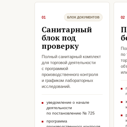
01
02
БЛОК ДОКУМЕНТОВ
Санитарный
П
блок под
б
проверку
По
по
Полный санитарный комплект
то
для торговой деятельности
объ
с программой
ил
производственного контроля
и графиком лабораторных
исследований.
уведомление о начале
деятельности
по постановлению № 725
программа
производственного контроля