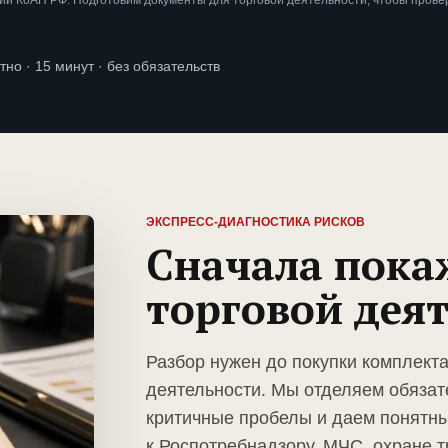
и КоАП РФ. Подготовим документы для торговой деятельности, чтобы прове
тно · 15 минут · без обязательств
ЭКСПРЕСС-ДИАГНОСТИКА РИСКОВ
Сначала пока
торговой дея
Разбор нужен до покупки комплект
деятельности. Мы отделяем обязат
критичные пробелы и даем понятны
к Роспотребнадзору, МЧС, охране т