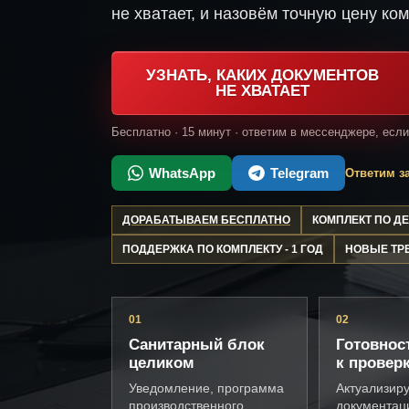
не хватает, и назовём точную цену ком
УЗНАТЬ, КАКИХ ДОКУМЕНТОВ
НЕ ХВАТАЕТ
Бесплатно · 15 минут · ответим в мессенджере, есл
WhatsApp
Telegram
Ответим за
ДОРАБАТЫВАЕМ БЕСПЛАТНО
КОМПЛЕКТ ПО 
ПОДДЕРЖКА ПО КОМПЛЕКТУ - 1 ГОД
НОВЫЕ ТР
01
02
Санитарный блок
Готовнос
целиком
к провер
Уведомление, программа
Актуализир
производственного
документац