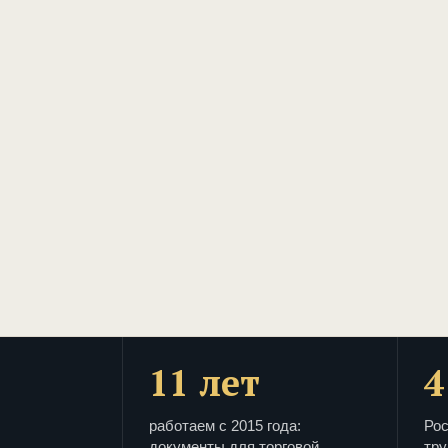
11 лет
4
работаем с 2015 года:
Рос
документы для торговой
тру