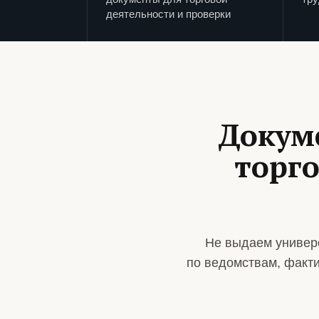
деятельности и проверки
Докум
торго
Не выдаем универ
по ведомствам, факт