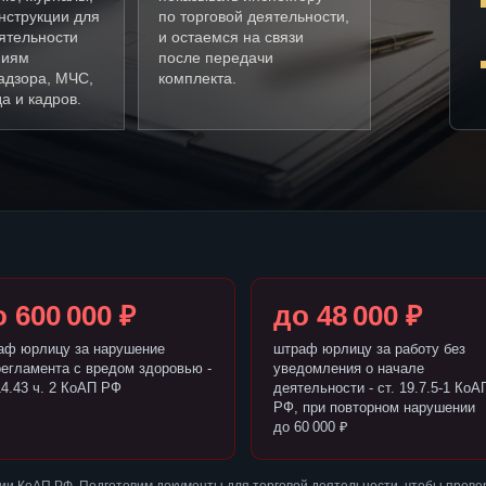
нструкции для
по торговой деятельности,
ятельности
и остаемся на связи
ниям
после передачи
адзора, МЧС,
комплекта.
а и кадров.
 600 000 ₽
до 48 000 ₽
аф юрлицу за нарушение
штраф юрлицу за работу без
регламента с вредом здоровью -
уведомления о начале
14.43 ч. 2 КоАП РФ
деятельности - ст. 19.7.5-1 КоА
РФ, при повторном нарушении
до 60 000 ₽