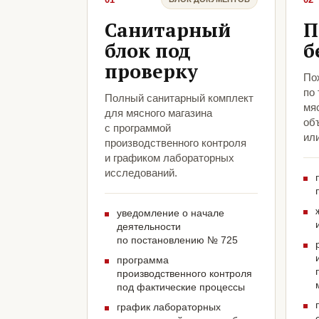
Санитарный
П
блок под
б
проверку
По
по
Полный санитарный комплект
мяс
для мясного магазина
объ
с программой
ил
производственного контроля
и графиком лабораторных
исследований.
уведомление о начале
деятельности
по постановлению № 725
программа
производственного контроля
под фактические процессы
график лабораторных