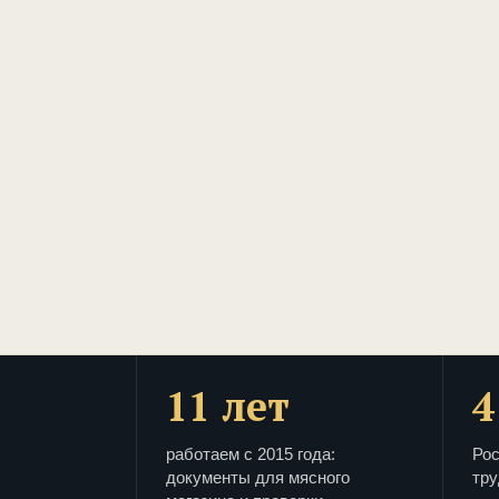
11 лет
4
работаем с 2015 года:
Рос
документы для мясного
тру