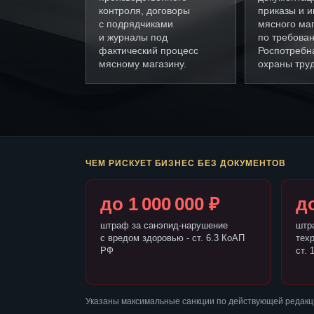
контроля, договоры
приказы и и
с подрядчиками
мясного ма
и журналы под
по требова
фактический процесс
Роспотребн
мясному магазину.
охраны труд
ЧЕМ РИСКУЕТ БИЗНЕС БЕЗ ДОКУМЕНТОВ
до 1 000 000 ₽
до
штраф за санэпид-нарушение
штр
с вредом здоровью - ст. 6.3 КоАП
тех
РФ
ст. 
Указаны максимальные санкции по действующей редакци