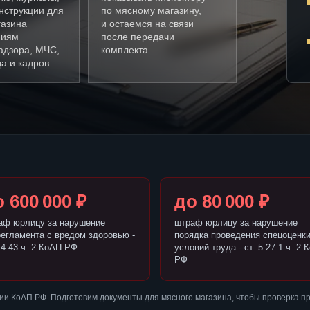
нструкции для
по мясному магазину,
газина
и остаемся на связи
ниям
после передачи
адзора, МЧС,
комплекта.
а и кадров.
 600 000 ₽
до 80 000 ₽
аф юрлицу за нарушение
штраф юрлицу за нарушение
регламента с вредом здоровью -
порядка проведения спецоценк
14.43 ч. 2 КоАП РФ
условий труда - ст. 5.27.1 ч. 2 
РФ
и КоАП РФ. Подготовим документы для мясного магазина, чтобы проверка п