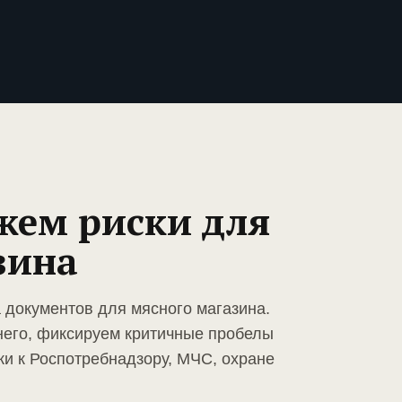
жем риски для
зина
 документов для мясного магазина.
него, фиксируем критичные пробелы
ки к Роспотребнадзору, МЧС, охране