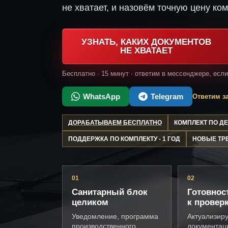
не хватает, и назовём точную цену ком
УЗНАТЬ, КАКИХ ДОКУМЕНТОВ
НЕ ХВАТАЕТ
Бесплатно · 15 минут · ответим в мессенджере, есл
WhatsApp
Telegram
Ответим за
ДОРАБАТЫВАЕМ БЕСПЛАТНО
КОМПЛЕКТ ПО 
ПОДДЕРЖКА ПО КОМПЛЕКТУ - 1 ГОД
НОВЫЕ ТР
01
02
Санитарный блок
Готовнос
целиком
к провер
Уведомление, программа
Актуализир
производственного
документац