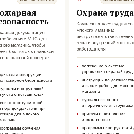
ожарная
Охрана труда
езопасность
Комплект для сотрудников
мясного магазина:
жарная документация
инструктажи, ответственны
 требованиям МЧС для
лица и внутренний контрол
ного магазина, чтобы
работодателя.
ект был готов к плановой
и внеплановой проверке.
положение о системе
управления охраной труд
приказы и инструкции
инструкции по должностя
по пожарной безопасности
и видам работ для мясног
журналы инструктажей
магазина
и учета огнетушителей
журналы вводного
расчет огнетушителей
и первичного инструктажа
и порядок действий при
приказы о назначении
пожаре для мясного
ответственных
магазина
программы инструктажей 
программы обучения
новых сотрудников
сотрудников