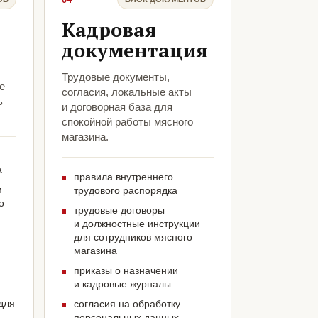
Кадровая
документация
Трудовые документы,
е
согласия, локальные акты
ь
и договорная база для
спокойной работы мясного
магазина.
а
правила внутреннего
м
трудового распорядка
о
трудовые договоры
и должностные инструкции
для сотрудников мясного
магазина
приказы о назначении
и кадровые журналы
для
согласия на обработку
персональных данных