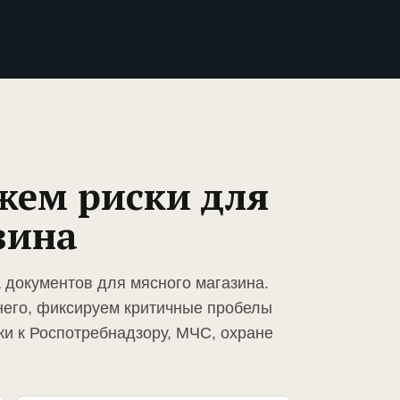
жем риски для
зина
 документов для мясного магазина.
него, фиксируем критичные пробелы
ки к Роспотребнадзору, МЧС, охране