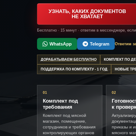
УЗНАТЬ, КАКИХ ДОКУМЕНТОВ
НЕ ХВАТАЕТ
Бесплатно · 15 минут · ответим в мессенджере, есл
WhatsApp
Telegram
Ответим за
ДОРАБАТЫВАЕМ БЕСПЛАТНО
КОМПЛЕКТ ПО 
ПОДДЕРЖКА ПО КОМПЛЕКТУ - 1 ГОД
НОВЫЕ ТР
01
02
Комплект под
Готовнос
требования
к провер
Комплект под мясной
Актуализир
магазин, помещение,
документац
сотрудников и требования
приказы и и
контролирующих органов
мясного ма