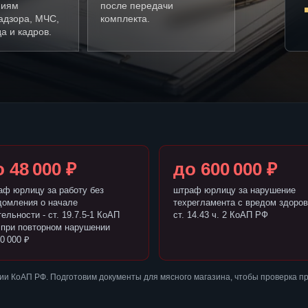
ниям
после передачи
адзора, МЧС,
комплекта.
а и кадров.
 48 000 ₽
до 600 000 ₽
аф юрлицу за работу без
штраф юрлицу за нарушение
домления о начале
техрегламента с вредом здоров
ельности - ст. 19.7.5-1 КоАП
ст. 14.43 ч. 2 КоАП РФ
 при повторном нарушении
0 000 ₽
и КоАП РФ. Подготовим документы для мясного магазина, чтобы проверка п