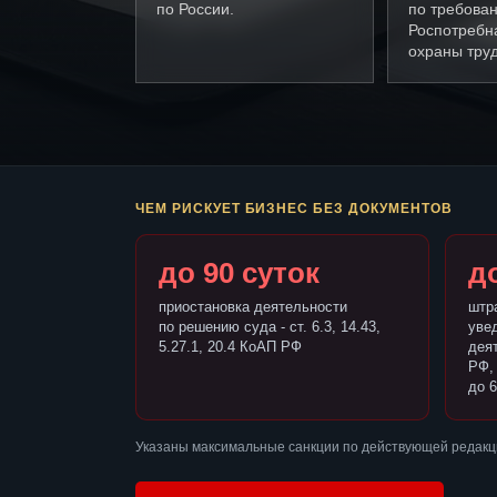
по России.
по требова
Роспотребн
охраны труд
ЧЕМ РИСКУЕТ БИЗНЕС БЕЗ ДОКУМЕНТОВ
до 90 суток
до
приостановка деятельности
штр
по решению суда - ст. 6.3, 14.43,
уве
5.27.1, 20.4 КоАП РФ
деят
РФ,
до 6
Указаны максимальные санкции по действующей редакци