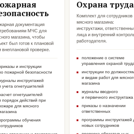
ожарная
Охрана труда
езопасность
Комплект для сотрудников
мясного магазина:
жарная документация
инструктажи, ответственны
 требованиям МЧС для
лица и внутренний контрол
ного магазина, чтобы
работодателя.
ект был готов к плановой
и внеплановой проверке.
положение о системе
управления охраной труд
приказы и инструкции
инструкции по должностя
по пожарной безопасности
и видам работ для мясног
журналы инструктажей
магазина
и учета огнетушителей
журналы вводного
расчет огнетушителей
и первичного инструктажа
и порядок действий при
приказы о назначении
пожаре для мясного
ответственных
магазина
программы инструктажей 
программы обучения
новых сотрудников
сотрудников
проверка обязательных