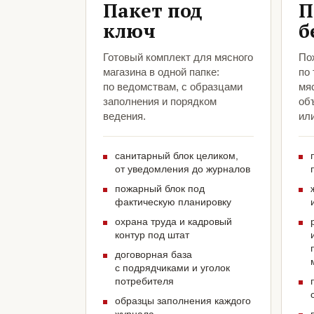
Пакет под
П
ключ
б
Готовый комплект для мясного
По
магазина в одной папке:
по
по ведомствам, с образцами
мяс
заполнения и порядком
объ
ведения.
ил
санитарный блок целиком,
от уведомления до журналов
пожарный блок под
фактическую планировку
охрана труда и кадровый
контур под штат
договорная база
с подрядчиками и уголок
потребителя
образцы заполнения каждого