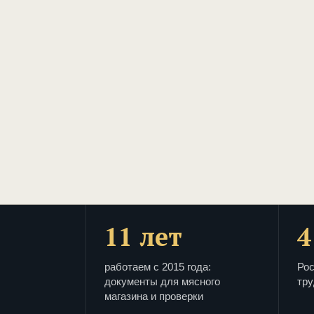
11 лет
4
работаем с 2015 года:
Рос
документы для мясного
тру
магазина и проверки