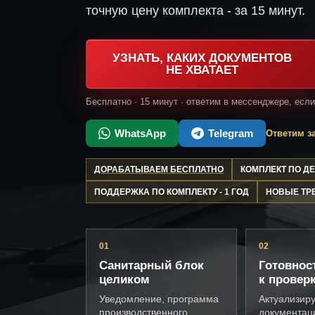
точную цену комплекта - за 15 минут.
УЗНАТЬ, КАКИХ ДОКУМЕНТОВ
НЕ ХВАТАЕТ
Бесплатно · 15 минут · ответим в мессенджере, есл
WhatsApp
Telegram
Ответим за
ДОРАБАТЫВАЕМ БЕСПЛАТНО
КОМПЛЕКТ ПО 
ПОДДЕРЖКА ПО КОМПЛЕКТУ - 1 ГОД
НОВЫЕ ТР
01
02
Санитарный блок
Готовнос
целиком
к провер
Уведомление, программа
Актуализир
производственного
документац