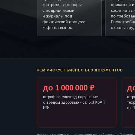
контроля, договоры
приказы и и
с подрядчиками
кофе на вы
и журналы под
по требова
фактический процесс
Роспотребн
кофе на вынос.
охраны труд
ЧЕМ РИСКУЕТ БИЗНЕС БЕЗ ДОКУМЕНТОВ
до 1 000 000 ₽
до
штраф за санэпид-нарушение
штр
с вредом здоровью - ст. 6.3 КоАП
тех
РФ
ст. 