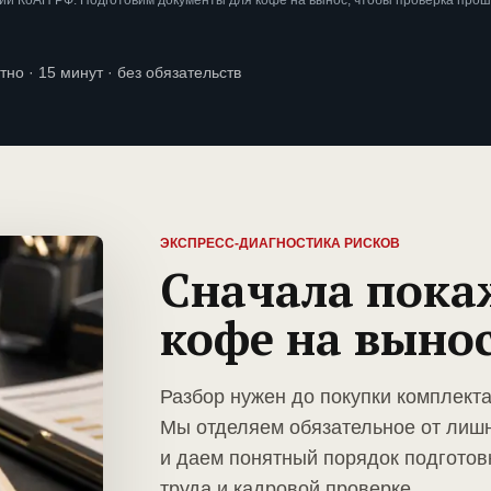
ии КоАП РФ. Подготовим документы для кофе на вынос, чтобы проверка прош
тно · 15 минут · без обязательств
ЭКСПРЕСС-ДИАГНОСТИКА РИСКОВ
Сначала пока
кофе на выно
Разбор нужен до покупки комплект
Мы отделяем обязательное от лиш
и даем понятный порядок подготов
труда и кадровой проверке.