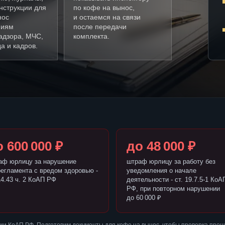
нструкции для
по кофе на вынос,
нос
и остаемся на связи
ниям
после передачи
адзора, МЧС,
комплекта.
а и кадров.
 600 000 ₽
до 48 000 ₽
аф юрлицу за нарушение
штраф юрлицу за работу без
регламента с вредом здоровью -
уведомления о начале
14.43 ч. 2 КоАП РФ
деятельности - ст. 19.7.5-1 КоА
РФ, при повторном нарушении
до 60 000 ₽