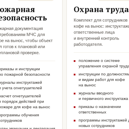
ожарная
Охрана труда
езопасность
Комплект для сотрудников
кофе на вынос: инструктаж
жарная документация
ответственные лица
 требованиям МЧС для
и внутренний контроль
фе на вынос, чтобы объект
работодателя.
 готов к плановой или
еплановой проверке.
положение о системе
управления охраной труд
приказы и инструкции
инструкции по должностя
по пожарной безопасности
и видам работ для кофе
журналы инструктажей
на вынос
и учета огнетушителей
журналы вводного
расчет огнетушителей
и первичного инструктажа
и порядок действий при
приказы о назначении
пожаре для кофе на вынос
ответственных
программы обучения
программы инструктажей 
сотрудников
новых сотрудников
план эвакуации и декларация