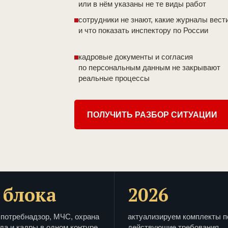
или в нём указаны не те виды работ
сотрудники не знают, какие журналы вест
и что показать инспектору по России
кадровые документы и согласия
по персональным данным не закрывают
реальные процессы
ПОЛУЧИТЬ РАЗБОР СИТУАЦИИ
 блока
2026
потребнадзор, МЧС, охрана
актуализируем комплекты п
да и кадры в одном контуре
действующие требования