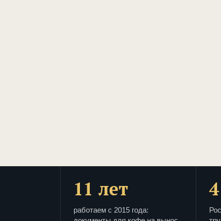
11 лет
4
работаем с 2015 года:
Рос
документы для кофе на вынос
тру