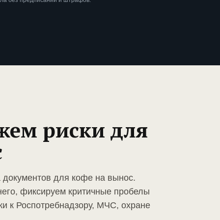
ла без предписаний и штрафов.
жем риски для
с
а документов для кофе на вынос.
него, фиксируем критичные пробелы
ки к Роспотребнадзору, МЧС, охране