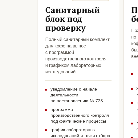
Санитарный
П
блок под
б
проверку
По
по
Полный санитарный комплект
ко
для кофе на вынос
был
с программой
вн
производственного контроля
и графиком лабораторных
исследований.
уведомление о начале
деятельности
по постановлению № 725
программа
производственного контроля
под фактические процессы
график лабораторных
исследований и точки отбора