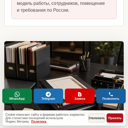
модель работы, сотрудников, помещение
и требования по России.
WhatsApp
Telegram
Заявка
Позвонить
Cookie помогают сайту и формам работать корректно.
Для статистики посещений используем
Отклонить
Принять
Яндекс.Метрику.
Политика