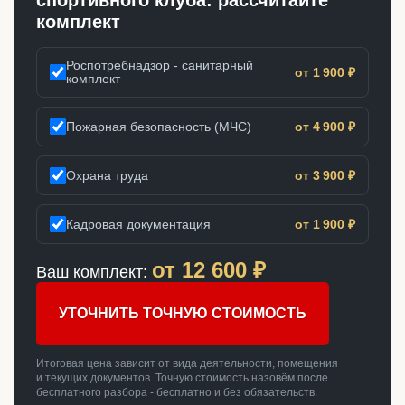
спортивного клуба: рассчитайте
комплект
Роспотребнадзор - санитарный
от 1 900 ₽
комплект
Пожарная безопасность (МЧС)
от 4 900 ₽
Охрана труда
от 3 900 ₽
Кадровая документация
от 1 900 ₽
от
12 600
₽
Ваш комплект:
УТОЧНИТЬ ТОЧНУЮ СТОИМОСТЬ
Итоговая цена зависит от вида деятельности, помещения
и текущих документов. Точную стоимость назовём после
бесплатного разбора - бесплатно и без обязательств.