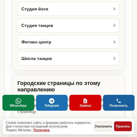
Студия йоги
Студия танцев
Фитнес-центр
Школа танцев
Городские страницы по этому
направлению
Если объект работает в конкретном городе,
можно сразу открыть релевантную городскую
WhatsApp
Telegram
Заявка
Позвонить
страницу.
Cookie помогают сайту и формам работать корректно.
Спортивный клуб в Москве
Для статистики посещений используем
Отклонить
Принять
Яндекс.Метрику.
Политика