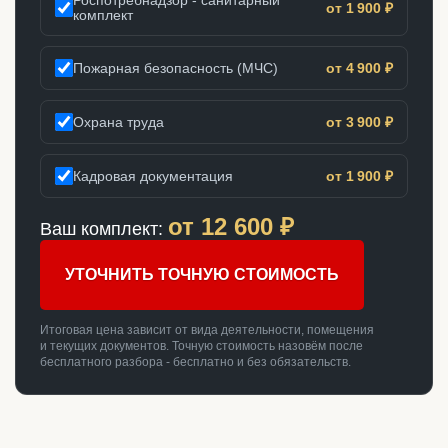
Роспотребнадзор - санитарный
от 1 900 ₽
комплект
Пожарная безопасность (МЧС)
от 4 900 ₽
Охрана труда
от 3 900 ₽
Кадровая документация
от 1 900 ₽
от
12 600
₽
Ваш комплект:
УТОЧНИТЬ ТОЧНУЮ СТОИМОСТЬ
Итоговая цена зависит от вида деятельности, помещения
и текущих документов. Точную стоимость назовём после
бесплатного разбора - бесплатно и без обязательств.