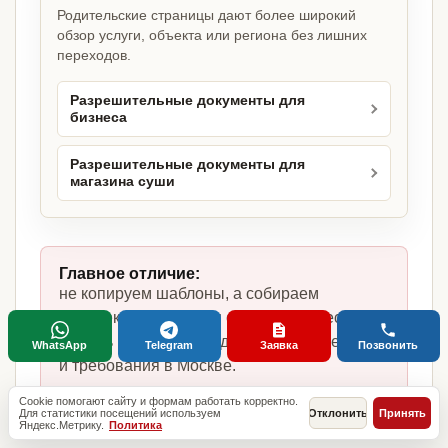
Родительские страницы дают более широкий
обзор услуги, объекта или региона без лишних
переходов.
Разрешительные документы для
бизнеса
Разрешительные документы для
магазина суши
Главное отличие:
не копируем шаблоны, а собираем
комплект под магазин суши, фактическую
модель работы, сотрудников, помещение
WhatsApp
Telegram
Заявка
Позвонить
и требования в Москве.
Cookie помогают сайту и формам работать корректно.
Для статистики посещений используем
Отклонить
Принять
Яндекс.Метрику.
Политика