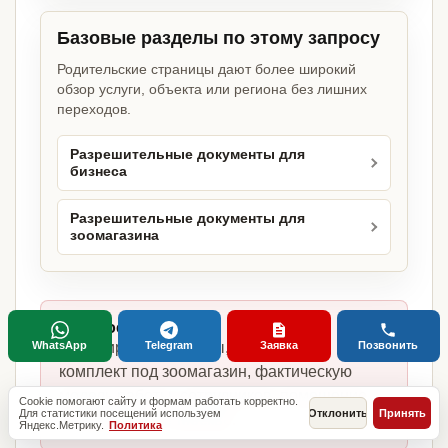
Базовые разделы по этому запросу
Родительские страницы дают более широкий
обзор услуги, объекта или региона без лишних
переходов.
Разрешительные документы для
бизнеса
Разрешительные документы для
зоомагазина
Главное отличие:
WhatsApp
Telegram
Заявка
Позвонить
не копируем шаблоны, а собираем
комплект под зоомагазин, фактическую
модель работы, сотрудников, помещение
Cookie помогают сайту и формам работать корректно.
Для статистики посещений используем
Отклонить
Принять
и требования в Москве.
Яндекс.Метрику.
Политика