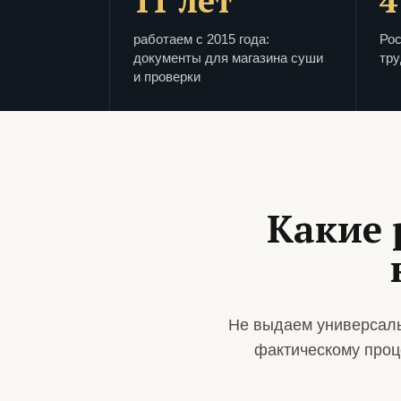
11 лет
4
работаем с 2015 года:
Рос
документы для магазина суши
тру
и проверки
Какие 
Не выдаем универсаль
фактическому проц