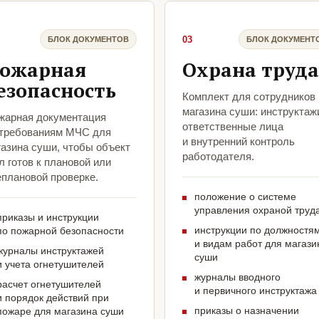
03
БЛОК ДОКУМЕНТОВ
БЛОК ДОКУМЕНТ
ожарная
Охрана труда
езопасность
Комплект для сотрудников
магазина суши: инструктаж
жарная документация
ответственные лица
 требованиям МЧС для
и внутренний контроль
газина суши, чтобы объект
работодателя.
 готов к плановой или
еплановой проверке.
положение о системе
управления охраной труд
приказы и инструкции
инструкции по должностя
по пожарной безопасности
и видам работ для магази
журналы инструктажей
суши
и учета огнетушителей
журналы вводного
расчет огнетушителей
и первичного инструктажа
и порядок действий при
приказы о назначении
пожаре для магазина суши