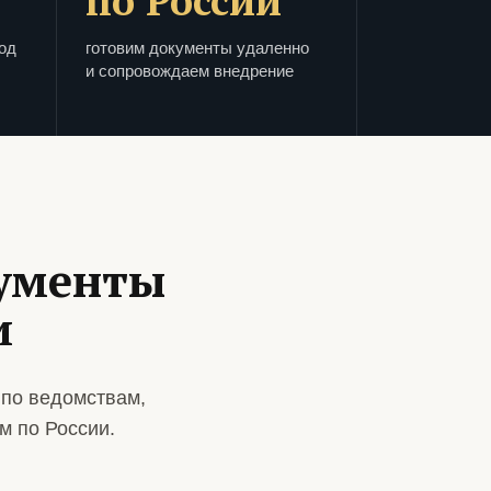
по России
од
готовим документы удаленно
и сопровождаем внедрение
кументы
и
 по ведомствам,
м по России.