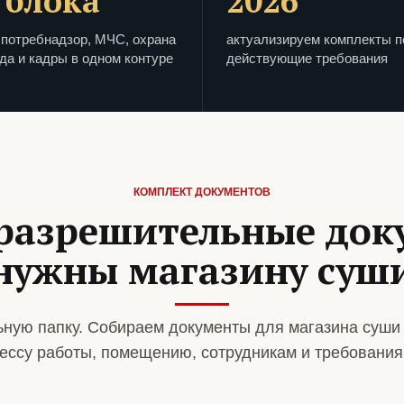
 блока
2026
потребнадзор, МЧС, охрана
актуализируем комплекты п
да и кадры в одном контуре
действующие требования
КОМПЛЕКТ ДОКУМЕНТОВ
разрешительные до
нужны магазину суш
ную папку. Собираем документы для магазина суши
ессу работы, помещению, сотрудникам и требования