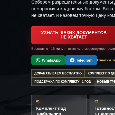
Соберем разрешительные документы д
пожарному и кадровому блокам. Беспл
не хватает, и назовём точную цену ком
УЗНАТЬ, КАКИХ ДОКУМЕНТОВ
НЕ ХВАТАЕТ
Бесплатно · 15 минут · ответим в мессенджере, есл
WhatsApp
Telegram
Ответим за
ДОРАБАТЫВАЕМ БЕСПЛАТНО
КОМПЛЕКТ ПО 
ПОДДЕРЖКА ПО КОМПЛЕКТУ - 1 ГОД
НОВЫЕ ТР
01
02
Комплект под
Готовнос
требования
к провер