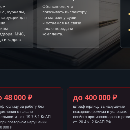
уем
Объясняем, что
ию, журналы,
показывать инспектору
нструкции для
по магазину суши,
уши
и остаемся на связи
ниям
после передачи
адзора, МЧС,
комплекта.
а и кадров.
 48 000 ₽
до 400 000 ₽
аф юрлицу за работу без
штраф юрлицу за нарушение
домления о начале
пожарного режима в условиях
ельности - ст. 19.7.5-1 КоАП
особого противопожарного режи
 при повторном нарушении
ст. 20.4 ч. 2 КоАП РФ
0 000 ₽