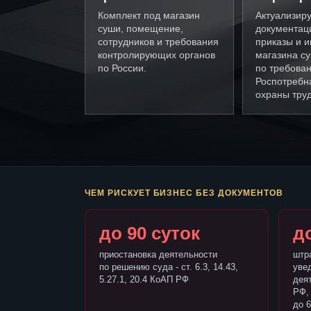
Комплект под магазин
Актуализир
суши, помещение,
документац
сотрудников и требования
приказы и и
контролирующих органов
магазина с
по России.
по требова
Роспотребн
охраны труд
ЧЕМ РИСКУЕТ БИЗНЕС БЕЗ ДОКУМЕНТОВ
до 90 суток
до
приостановка деятельности
штр
по решению суда - ст. 6.3, 14.43,
уве
5.27.1, 20.4 КоАП РФ
деят
РФ,
до 6