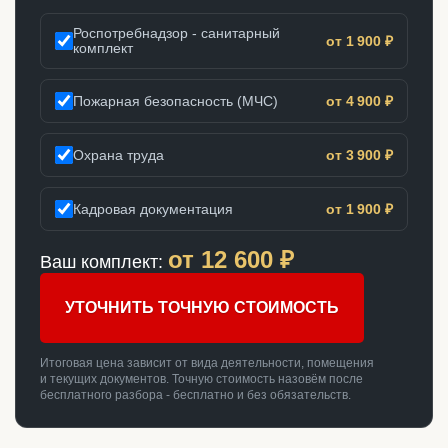
Роспотребнадзор - санитарный
от 1 900 ₽
комплект
Пожарная безопасность (МЧС)
от 4 900 ₽
Охрана труда
от 3 900 ₽
Кадровая документация
от 1 900 ₽
от
12 600
₽
Ваш комплект:
УТОЧНИТЬ ТОЧНУЮ СТОИМОСТЬ
Итоговая цена зависит от вида деятельности, помещения
и текущих документов. Точную стоимость назовём после
бесплатного разбора - бесплатно и без обязательств.