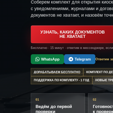
Соберем комплект для открытия киос
с уведомлениями, журналами и догово
документов не хватает, и назовём точн
УЗНАТЬ, КАКИХ ДОКУМЕНТОВ
НЕ ХВАТАЕТ
Бесплатно · 15 минут · ответим в мессенджере, есл
WhatsApp
Telegram
Ответим за
ДОРАБАТЫВАЕМ БЕСПЛАТНО
КОМПЛЕКТ ПО 
ПОДДЕРЖКА ПО КОМПЛЕКТУ - 1 ГОД
НОВЫЕ ТР
01
02
Ведём до первой
Готовнос
проверки
к провер