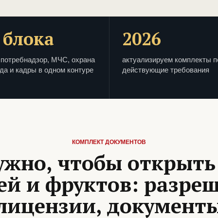
 блока
2026
потребнадзор, МЧС, охрана
актуализируем комплекты п
да и кадры в одном контуре
действующие требования
КОМПЛЕКТ ДОКУМЕНТОВ
ужно, чтобы открыть
й и фруктов: разре
лицензии, документ