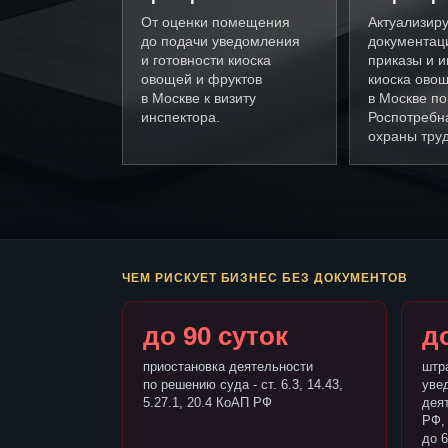
От оценки помещения
Актуализир
до подачи уведомления
документац
и готовности киоска
приказы и и
овощей и фруктов
киоска ово
в Москве к визиту
в Москве п
инспектора.
Роспотребн
охраны труд
ЧЕМ РИСКУЕТ БИЗНЕС БЕЗ ДОКУМЕНТОВ
до 90 суток
до
приостановка деятельности
штр
по решению суда - ст. 6.3, 14.43,
уве
5.27.1, 20.4 КоАП РФ
деят
РФ,
до 6