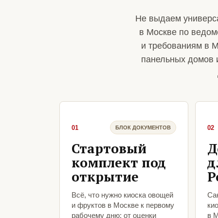
Не выдаем универс
в Москве по ведом
и требованиям в М
панельных домов 
01
02
БЛОК ДОКУМЕНТОВ
Стартовый
Д
комплект под
д
открытие
Р
Всё, что нужно киоска овощей
Са
и фруктов в Москве к первому
ки
рабочему дню: от оценки
в 