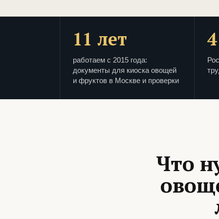
11 лет
4
работаем с 2015 года:
Рос
документы для киоска овощей
тру
и фруктов в Москве и проверки
Что н
овоще