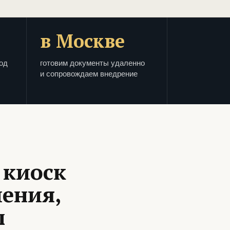
в Москве
од
готовим документы удаленно
и сопровождаем внедрение
 киоск
шения,
ы