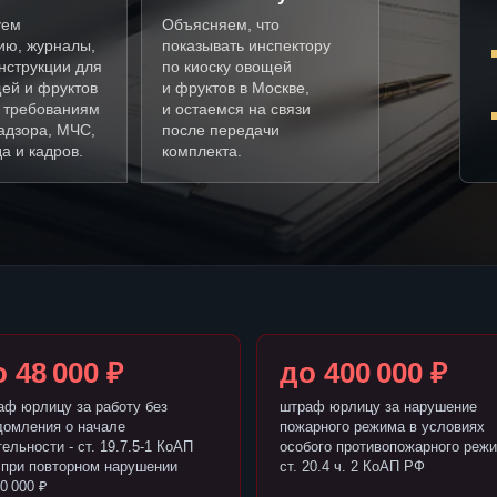
уем
Объясняем, что
ию, журналы,
показывать инспектору
нструкции для
по киоску овощей
щей и фруктов
и фруктов в Москве,
о требованиям
и остаемся на связи
адзора, МЧС,
после передачи
а и кадров.
комплекта.
 48 000 ₽
до 400 000 ₽
аф юрлицу за работу без
штраф юрлицу за нарушение
домления о начале
пожарного режима в условиях
ельности - ст. 19.7.5-1 КоАП
особого противопожарного режи
 при повторном нарушении
ст. 20.4 ч. 2 КоАП РФ
0 000 ₽