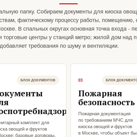
альную папку. Собираем документы для киоска овощ
ствам, фактическому процессу работы, помещению, 
оскве. В спальных округах основная точка входа - п
и торговые центры у станций метро; жилой дом над
добавляет требования по шуму и вентиляции.
03
БЛОК ДОКУМЕНТОВ
БЛОК ДОКУМЕНТ
окументы
Пожарная
ля
безопасность
оспотребнадзора
Пожарная документация
по требованиям МЧС для
нитарный комплект для
киоска овощей и фруктов
оска овощей и фруктов
в Москве, чтобы объект б
Москве: базовые договоры,