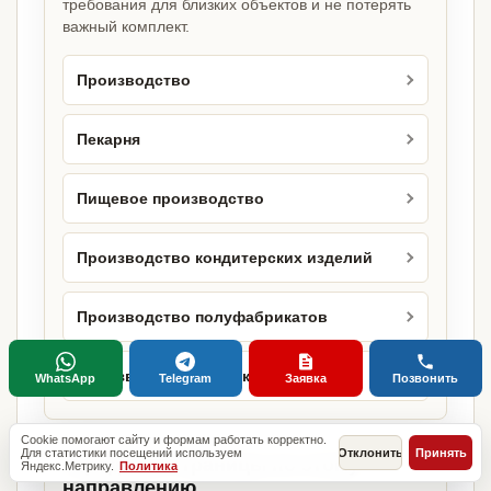
требования для близких объектов и не потерять
важный комплект.
Производство
Пекарня
Пищевое производство
Производство кондитерских изделий
Производство полуфабрикатов
Производство продукции
WhatsApp
Telegram
Заявка
Позвонить
Cookie помогают сайту и формам работать корректно.
Для статистики посещений используем
Отклонить
Принять
Городские страницы по этому
Яндекс.Метрику.
Политика
направлению