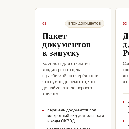
01
02
БЛОК ДОКУМЕНТОВ
Пакет
Д
документов
д
к запуску
Р
Комплект для открытия
Са
кондитерского цеха
ко
с разбивкой по очерёдности:
до
что нужно до ремонта, что
и 
до найма, что до первого
клиента.
перечень документов под
конкретный вид деятельности
и коды ОКВЭД