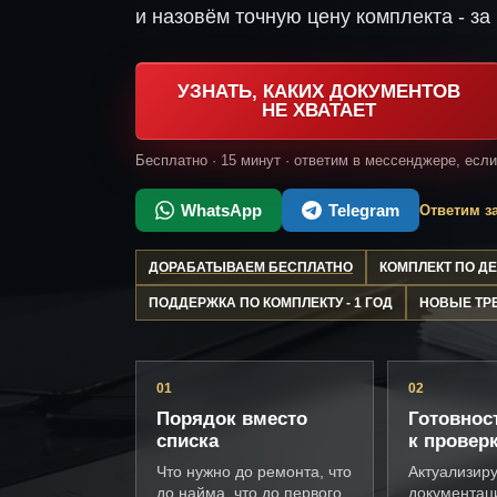
и назовём точную цену комплекта - за 
УЗНАТЬ, КАКИХ ДОКУМЕНТОВ
НЕ ХВАТАЕТ
Бесплатно · 15 минут · ответим в мессенджере, есл
WhatsApp
Telegram
Ответим за
ДОРАБАТЫВАЕМ БЕСПЛАТНО
КОМПЛЕКТ ПО 
ПОДДЕРЖКА ПО КОМПЛЕКТУ - 1 ГОД
НОВЫЕ ТР
01
02
Порядок вместо
Готовнос
списка
к провер
Что нужно до ремонта, что
Актуализир
до найма, что до первого
документац