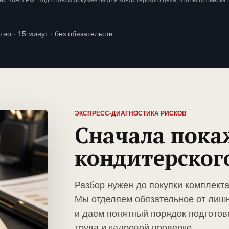
и КоАП РФ. Подготовим документы для кондитерского цеха, чтобы проверка
тно · 15 минут · без обязательств
ЭКСПРЕСС-ДИАГНОСТИКА РИСКОВ
Сначала пока
кондитерског
Разбор нужен до покупки комплекта
Мы отделяем обязательное от лиш
и даем понятный порядок подготов
труда и кадровой проверке.