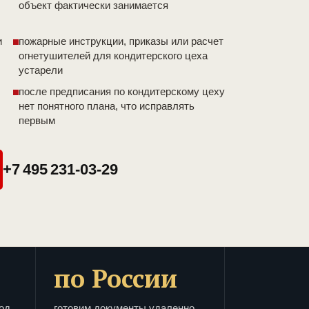
объект фактически занимается
и
пожарные инструкции, приказы или расчет
огнетушителей для кондитерского цеха
устарели
после предписания по кондитерскому цеху
нет понятного плана, что исправлять
первым
+7 495 231-03-29
по России
од
готовим документы удаленно