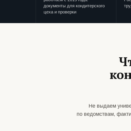
документы для кондитерского
тру
цеха и проверки
Ч
кон
Не выдаем униве
по ведомствам, факт