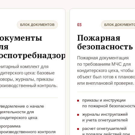
03
БЛОК ДОКУМЕНТОВ
БЛОК ДОКУМЕНТ
окументы
Пожарная
ля
безопасность
оспотребнадзора
Пожарная документация
по требованиям МЧС для
нитарный комплект для
кондитерского цеха, чтобы
ндитерского цеха: базовые
объект был готов к планов
говоры, журналы, приказы
или внеплановой проверке.
производственный контроль.
приказы и инструкции
по пожарной безопасност
уведомление о начале
деятельности для
журналы инструктажей
кондитерского цеха
и учета огнетушителей
программа
расчет огнетушителей
производственного контроля
и порядок действий при