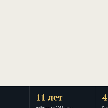
11 лет
4
работаем с 2015 года:
Рос