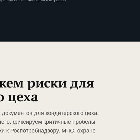
 прошла без предписаний и штрафов.
жем риски для
о цеха
 документов для кондитерского цеха.
него, фиксируем критичные пробелы
ки к Роспотребнадзору, МЧС, охране