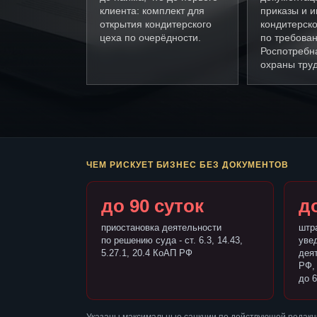
клиента: комплект для
приказы и и
открытия кондитерского
кондитерско
цеха по очерёдности.
по требова
Роспотребн
охраны труд
ЧЕМ РИСКУЕТ БИЗНЕС БЕЗ ДОКУМЕНТОВ
до 90 суток
до
приостановка деятельности
штр
по решению суда - ст. 6.3, 14.43,
уве
5.27.1, 20.4 КоАП РФ
деят
РФ,
до 6