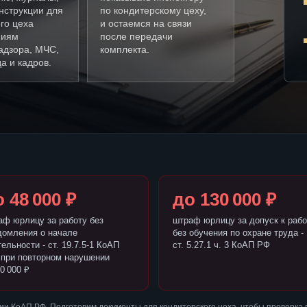
нструкции для
по кондитерскому цеху,
го цеха
и остаемся на связи
ниям
после передачи
адзора, МЧС,
комплекта.
а и кадров.
 48 000 ₽
до 130 000 ₽
аф юрлицу за работу без
штраф юрлицу за допуск к рабо
домления о начале
без обучения по охране труда -
ельности - ст. 19.7.5-1 КоАП
ст. 5.27.1 ч. 3 КоАП РФ
 при повторном нарушении
0 000 ₽