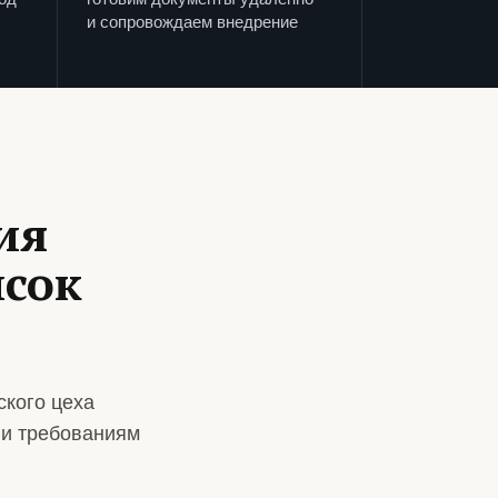
и сопровождаем внедрение
ия
исок
ского цеха
 и требованиям