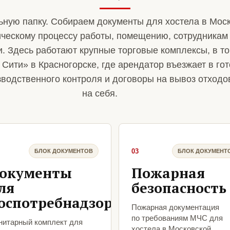
ную папку. Собираем документы для хостела в Моск
ическому процессу работы, помещению, сотрудникам
и. Здесь работают крупные торговые комплексы, в т
 Сити» в Красногорске, где арендатор въезжает в гот
зводственного контроля и договоры на вывоз отход
на себя.
03
БЛОК ДОКУМЕНТОВ
БЛОК ДОКУМЕНТ
окументы
Пожарная
ля
безопасность
оспотребнадзора
Пожарная документация
по требованиям МЧС для
нитарный комплект для
хостела в Московской