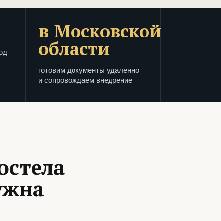
в Московской
области
од
готовим документы удаленно
и сопровождаем внедрение
остела
ужна