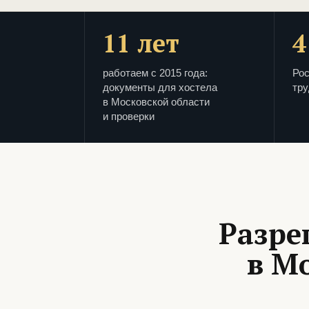
11 лет
4
работаем с 2015 года:
Рос
документы для хостела
тру
в Московской области
и проверки
Разре
в М