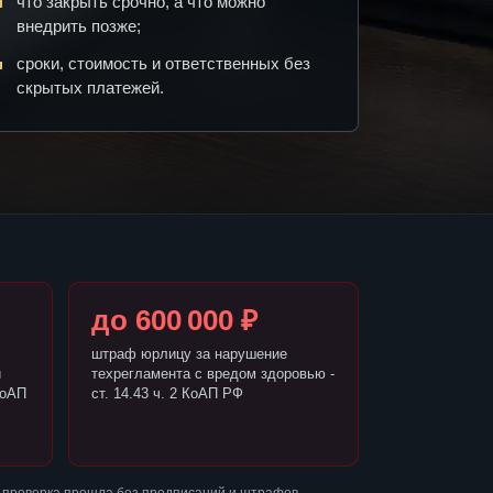
что закрыть срочно, а что можно
внедрить позже;
сроки, стоимость и ответственных без
скрытых платежей.
до 600 000 ₽
штраф юрлицу за нарушение
и
техрегламента с вредом здоровью -
КоАП
ст. 14.43 ч. 2 КоАП РФ