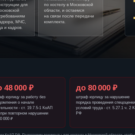
нструкции для
по хостелу в Московской
осковской
области, и остаемся
 требованиям
на связи после передачи
адзора, МЧС,
комплекта.
а и кадров.
 48 000 ₽
до 80 000 ₽
аф юрлицу за работу без
штраф юрлицу за нарушение
домления о начале
порядка проведения спецоценк
ельности - ст. 19.7.5-1 КоАП
условий труда - ст. 5.27.1 ч. 2 
 при повторном нарушении
РФ
0 000 ₽