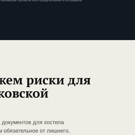
ы проверка прошла без предписаний и штрафов.
жем риски для
ковской
а документов для хостела
м обязательное от лишнего,