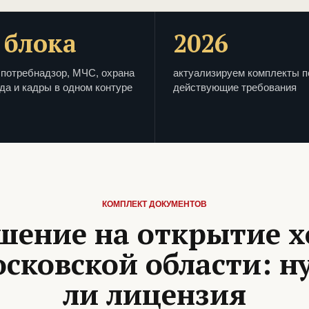
 блока
2026
потребнадзор, МЧС, охрана
актуализируем комплекты п
да и кадры в одном контуре
действующие требования
КОМПЛЕКТ ДОКУМЕНТОВ
шение на открытие х
осковской области: н
ли лицензия