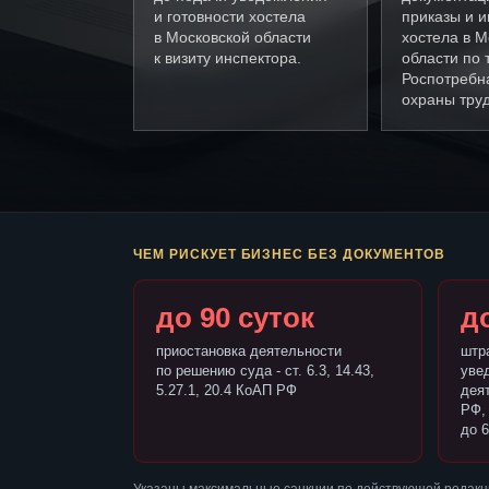
и готовности хостела
приказы и и
в Московской области
хостела в М
к визиту инспектора.
области по
Роспотребн
охраны труд
ЧЕМ РИСКУЕТ БИЗНЕС БЕЗ ДОКУМЕНТОВ
до 90 суток
до
приостановка деятельности
штр
по решению суда - ст. 6.3, 14.43,
уве
5.27.1, 20.4 КоАП РФ
деят
РФ,
до 6