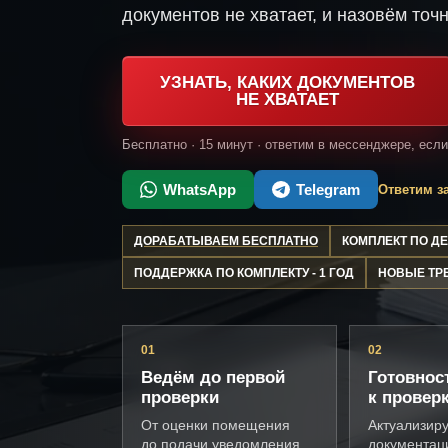
документов не хватает, и назовём точн
УЗНАТЬ, КАКИХ ДОКУМЕНТОВ
НЕ ХВАТАЕТ
Бесплатно · 15 минут · ответим в мессенджере, есл
WhatsApp
Telegram
Ответим за
ДОРАБАТЫВАЕМ БЕСПЛАТНО
КОМПЛЕКТ ПО 
ПОДДЕРЖКА ПО КОМПЛЕКТУ - 1 ГОД
НОВЫЕ ТР
01
02
Ведём до первой
Готовнос
проверки
к провер
От оценки помещения
Актуализир
до подачи уведомления
документац