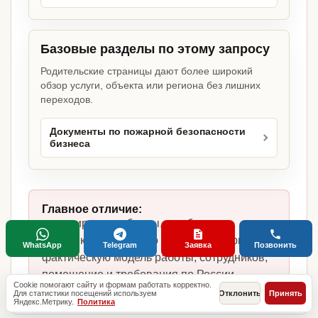
Базовые разделы по этому запросу
Родительские страницы дают более широкий
обзор услуги, объекта или региона без лишних
переходов.
Документы по пожарной безопасности
бизнеса
Главное отличие:
не копируем шаблоны, а собираем
комплект под точку по продаже шаурмы,
WhatsApp
Telegram
Заявка
Позвонить
фактическую модель работы, сотрудников,
помещение и требования по России.
Cookie помогают сайту и формам работать корректно.
Для статистики посещений используем
Отклонить
Принять
Яндекс.Метрику.
Политика