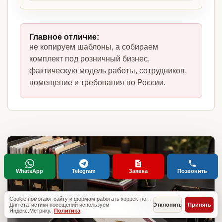
Главное отличие:
не копируем шаблоны, а собираем
комплект под розничный бизнес,
фактическую модель работы, сотрудников,
помещение и требования по России.
WhatsApp
Telegram
Заявка
Позвонить
Cookie помогают сайту и формам работать корректно.
Для статистики посещений используем
Отклонить
Принять
Яндекс.Метрику.
Политика