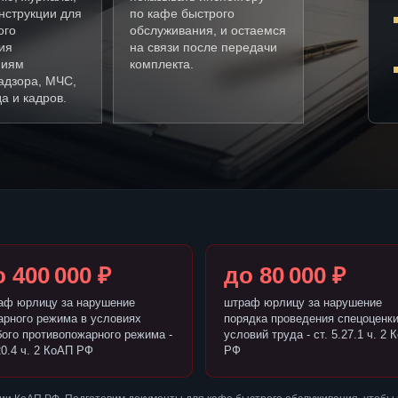
нструкции для
по кафе быстрого
ого
обслуживания, и остаемся
ия
на связи после передачи
ниям
комплекта.
адзора, МЧС,
а и кадров.
 400 000 ₽
до 80 000 ₽
аф юрлицу за нарушение
штраф юрлицу за нарушение
арного режима в условиях
порядка проведения спецоценк
бого противопожарного режима -
условий труда - ст. 5.27.1 ч. 2 
20.4 ч. 2 КоАП РФ
РФ