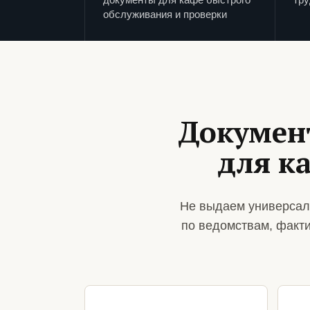
обслуживания и проверки
Докумен
для к
Не выдаем универсал
по ведомствам, факт