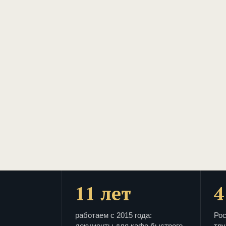
11 лет
4
работаем с 2015 года:
Рос
документы для кафе быстрого
тру