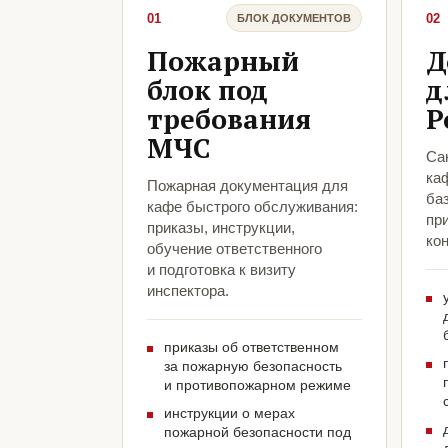
01
02
БЛОК ДОКУМЕНТОВ
Пожарный
Д
блок под
д
требования
Р
МЧС
Са
ка
Пожарная документация для
ба
кафе быстрого обслуживания:
пр
приказы, инструкции,
кон
обучение ответственного
и подготовка к визиту
инспектора.
приказы об ответственном
за пожарную безопасность
и противопожарном режиме
инструкции о мерах
пожарной безопасности под