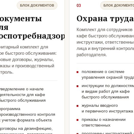
03
БЛОК ДОКУМЕНТОВ
БЛОК ДОКУМЕНТ
окументы
Охрана труда
ля
Комплект для сотрудников
оспотребнадзора
кафе быстрого обслуживан
инструктажи, ответственны
нитарный комплект для
лица и внутренний контрол
фе быстрого обслуживания:
работодателя.
зовые договоры, журналы,
иказы и производственный
положение о системе
троль.
управления охраной труд
инструкции по должностя
уведомление о начале
и видам работ для кафе
деятельности для кафе
быстрого обслуживания
быстрого обслуживания
журналы вводного
программа
и первичного инструктажа
производственного контроля
приказы о назначении
с учетом формата объекта
ответственных
договоры на дезинфекцию,
программы инструктажей 