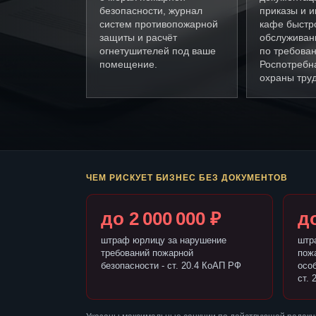
безопасности, журнал
приказы и и
систем противопожарной
кафе быстр
защиты и расчёт
обслуживан
огнетушителей под ваше
по требова
помещение.
Роспотребн
охраны труд
ЧЕМ РИСКУЕТ БИЗНЕС БЕЗ ДОКУМЕНТОВ
до 2 000 000 ₽
до
штраф юрлицу за нарушение
штр
требований пожарной
пож
безопасности - ст. 20.4 КоАП РФ
осо
ст. 