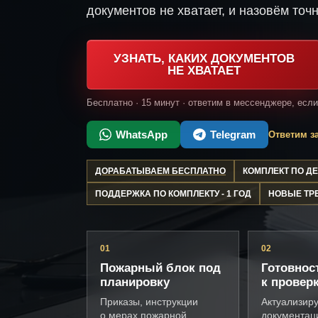
документов не хватает, и назовём точн
УЗНАТЬ, КАКИХ ДОКУМЕНТОВ
НЕ ХВАТАЕТ
Бесплатно · 15 минут · ответим в мессенджере, есл
WhatsApp
Telegram
Ответим за
ДОРАБАТЫВАЕМ БЕСПЛАТНО
КОМПЛЕКТ ПО 
ПОДДЕРЖКА ПО КОМПЛЕКТУ - 1 ГОД
НОВЫЕ ТР
01
02
Пожарный блок под
Готовнос
планировку
к провер
Приказы, инструкции
Актуализир
о мерах пожарной
документац