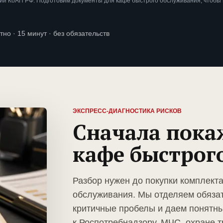
ии КоАП РФ. Подготовим документы для кафе быстрого обслуживания, чтобы
тно · 15 минут · без обязательств
ЭКСПРЕСС-ДИАГНОСТИКА РИСКОВ
Сначала пока
кафе быстрог
Разбор нужен до покупки комплект
обслуживания. Мы отделяем обяза
критичные пробелы и даем понятны
к Роспотребнадзору, МЧС, охране т