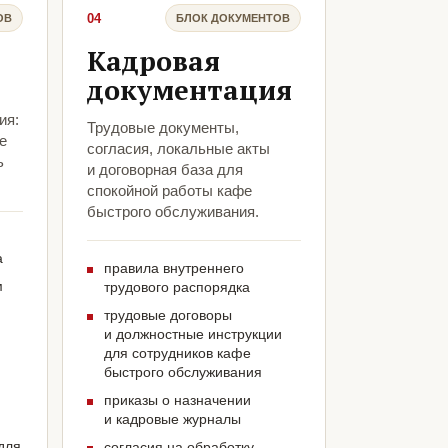
04
ОВ
БЛОК ДОКУМЕНТОВ
Кадровая
документация
ия:
Трудовые документы,
е
согласия, локальные акты
ь
и договорная база для
спокойной работы кафе
быстрого обслуживания.
а
правила внутреннего
м
трудового распорядка
трудовые договоры
и должностные инструкции
для сотрудников кафе
быстрого обслуживания
приказы о назначении
и кадровые журналы
для
согласия на обработку