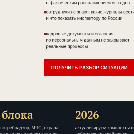
с фактическим расположением выходов
сотрудники не знают, какие журналы вест
и что показать инспектору по России
кадровые документы и согласия
по персональным данным не закрывают
реальные процессы
ПОЛУЧИТЬ РАЗБОР СИТУАЦИИ
 блока
2026
потребнадзор, МЧС, охрана
актуализируем комплекты п
да и кадры в одном контуре
действующие требования