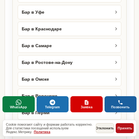
Бар в Уфе
Бар в Краснодаре
Бар в Самаре
Бар в Ростове-на-Дону
Бар в Омске
Бар в Воронеже
WhatsApp
Telegram
Заявка
Позвонить
Бар в Перми
Cookie помогают сайту и формам работать корректно.
Для статистики посещений используем
Отклонить
Принять
Бар в Тюмени
Яндекс.Метрику.
Политика