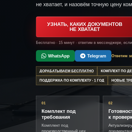
не хватает, и назовём точную цену ком
УЗНАТЬ, КАКИХ ДОКУМЕНТОВ
НЕ ХВАТАЕТ
Бесплатно · 15 минут · ответим в мессенджере, есл
WhatsApp
Telegram
Ответим за
ДОРАБАТЫВАЕМ БЕСПЛАТНО
КОМПЛЕКТ ПО 
ПОДДЕРЖКА ПО КОМПЛЕКТУ - 1 ГОД
НОВЫЕ ТР
01
02
Комплект под
Готовнос
требования
к провер
Комплект под
Актуализир
производственный цех,
документац