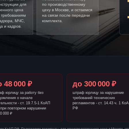
нструкции для
по производственному
венного цеха
цеху в Москве, и остаемся
о требованиям
на связи после передачи
адзора, МЧС,
комплекта.
а и кадров.
 48 000 ₽
до 300 000 ₽
аф юрлицу за работу без
штраф юрлицу за нарушение
домления о начале
требований технических
ельности - ст. 19.7.5-1 КоАП
регламентов - ст. 14.43 ч. 1 Ко
 при повторном нарушении
РФ
0 000 ₽