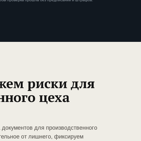
тобы проверка прошла без предписаний и штрафов.
жем риски для
нного цеха
а документов для производственного
тельное от лишнего, фиксируем