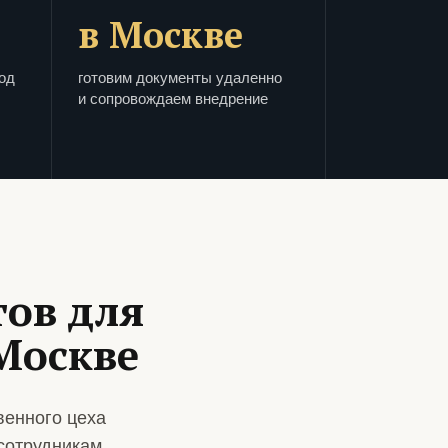
в Москве
од
готовим документы удаленно
и сопровождаем внедрение
ов для
Москве
венного цеха
сотрудникам