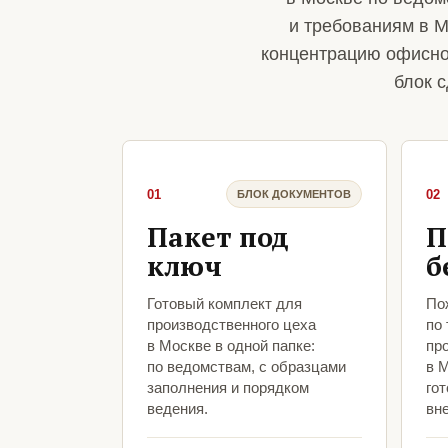
и требованиям в 
концентрацию офисног
блок с
01
02
БЛОК ДОКУМЕНТОВ
Пакет под
П
ключ
б
Готовый комплект для
По
производственного цеха
по
в Москве в одной папке:
пр
по ведомствам, с образцами
в 
заполнения и порядком
гот
ведения.
вн