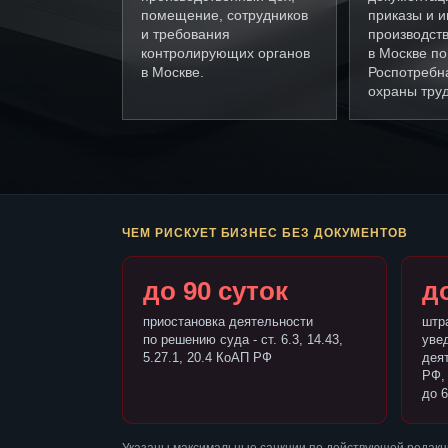
помещение, сотрудников
приказы и и
и требования
производст
контролирующих органов
в Москве п
в Москве.
Роспотребн
охраны труд
ЧЕМ РИСКУЕТ БИЗНЕС БЕЗ ДОКУМЕНТОВ
до 90 суток
до
приостановка деятельности
штр
по решению суда - ст. 6.3, 14.43,
уве
5.27.1, 20.4 КоАП РФ
деят
РФ,
до 6