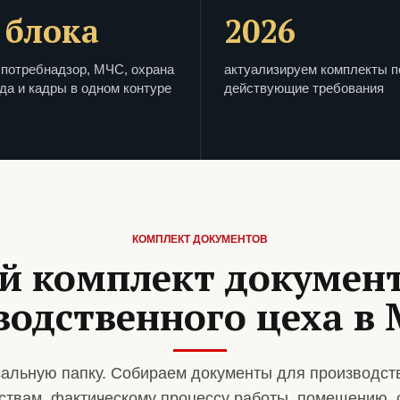
 блока
2026
потребнадзор, МЧС, охрана
актуализируем комплекты п
да и кадры в одном контуре
действующие требования
КОМПЛЕКТ ДОКУМЕНТОВ
й комплект документ
водственного цеха в 
альную папку. Собираем документы для производст
ствам, фактическому процессу работы, помещению, 