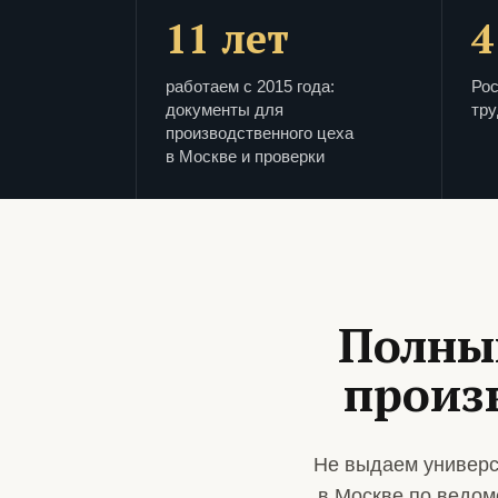
11 лет
4
работаем с 2015 года:
Рос
документы для
тру
производственного цеха
в Москве и проверки
Полны
произ
Не выдаем универс
в Москве по ведом