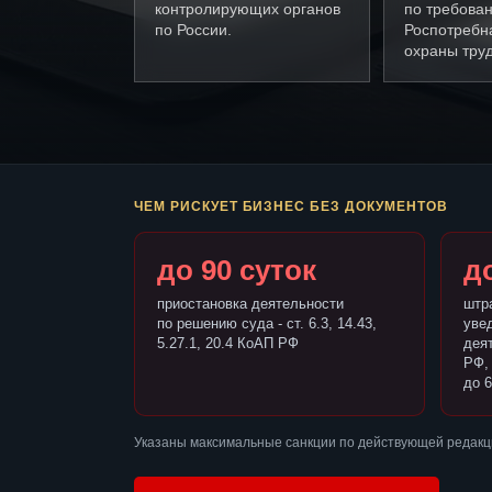
контролирующих органов
по требова
по России.
Роспотребн
охраны труд
ЧЕМ РИСКУЕТ БИЗНЕС БЕЗ ДОКУМЕНТОВ
до 90 суток
до
приостановка деятельности
штр
по решению суда - ст. 6.3, 14.43,
уве
5.27.1, 20.4 КоАП РФ
деят
РФ,
до 6
Указаны максимальные санкции по действующей редакци