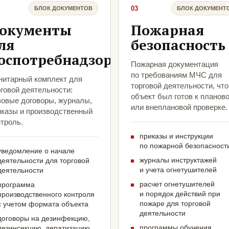
03
БЛОК ДОКУМЕНТОВ
БЛОК ДОКУМЕНТ
окументы
Пожарная
ля
безопасность
оспотребнадзора
Пожарная документация
по требованиям МЧС для
нитарный комплект для
торговой деятельности, чт
говой деятельности:
объект был готов к планов
зовые договоры, журналы,
или внеплановой проверке.
иказы и производственный
троль.
приказы и инструкции
по пожарной безопасност
уведомление о начале
журналы инструктажей
деятельности для торговой
и учета огнетушителей
деятельности
расчет огнетушителей
программа
и порядок действий при
производственного контроля
пожаре для торговой
с учетом формата объекта
деятельности
договоры на дезинфекцию,
программы обучения
дезинсекцию, дератизацию