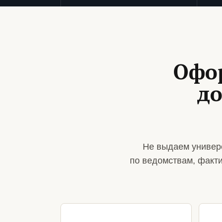
Офо
до
Не выдаем универ
по ведомствам, факт