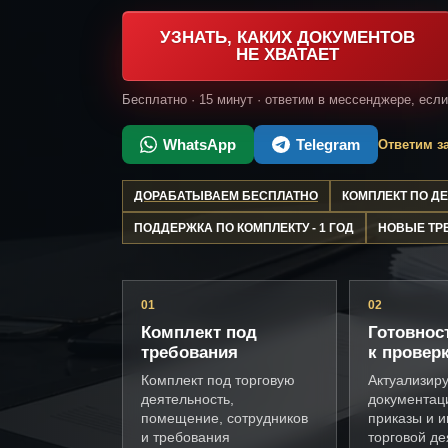
УЗНАТЬ, КАКИХ ДОКУМЕНТОВ
НЕ ХВАТАЕТ
Бесплатно · 15 минут · ответим в мессенджере, есл
WhatsApp
Telegram
Ответим за
ДОРАБАТЫВАЕМ БЕСПЛАТНО
КОМПЛЕКТ ПО 
ПОДДЕРЖКА ПО КОМПЛЕКТУ - 1 ГОД
НОВЫЕ ТР
01
02
Комплект под
Готовнос
требования
к провер
Комплект под торговую
Актуализир
деятельность,
документац
помещение, сотрудников
приказы и и
и требования
торговой де