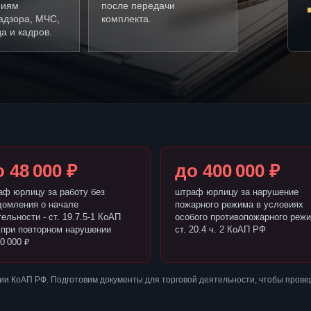
ниям
после передачи
адзора, МЧС,
комплекта.
а и кадров.
 48 000 ₽
до 400 000 ₽
аф юрлицу за работу без
штраф юрлицу за нарушение
домления о начале
пожарного режима в условиях
ельности - ст. 19.7.5-1 КоАП
особого противопожарного режи
 при повторном нарушении
ст. 20.4 ч. 2 КоАП РФ
0 000 ₽
и КоАП РФ. Подготовим документы для торговой деятельности, чтобы прове