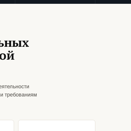
ьных
вой
еятельности
 и требованиям