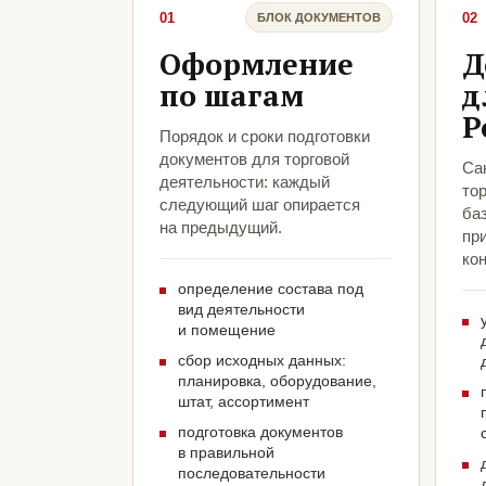
01
02
БЛОК ДОКУМЕНТОВ
Оформление
Д
по шагам
д
Р
Порядок и сроки подготовки
документов для торговой
Са
деятельности: каждый
тор
следующий шаг опирается
ба
на предыдущий.
пр
кон
определение состава под
вид деятельности
и помещение
сбор исходных данных:
планировка, оборудование,
штат, ассортимент
подготовка документов
в правильной
последовательности