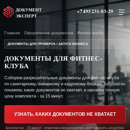
ДОКУМЕНТ
+7 495 231-03-29
ЭКСПЕРТ
Главная
Оформление документов
Фитнес-клуба
ДОКУМЕНТЫ ДЛЯ ПРОВЕРОК • ЗАПУСК БИЗНЕСА
ДОКУМЕНТЫ ДЛЯ ФИТНЕС-
КЛУБА
Соберем разрешительные документы для фитнес-клуба
по санитарному, пожарному и кадровому блокам. Бесплатно
покажем, каких документов не хватает, и назовём точную
цену комплекта - за 15 минут.
УЗНАТЬ, КАКИХ ДОКУМЕНТОВ НЕ ХВАТАЕТ
Бесплатно · 15 минут · ответим в мессенджере, если звонить неудобно