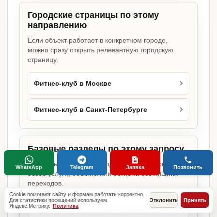
Городские страницы по этому
направлению
Если объект работает в конкретном городе,
можно сразу открыть релевантную городскую
страницу.
Фитнес-клуб в Москве
Фитнес-клуб в Санкт-Петербурге
Базовые разделы по этому запросу
Родительские страницы дают более широкий
WhatsApp
Telegram
Заявка
Позвонить
обзор услуги, объекта или региона без лишних
переходов.
Cookie помогают сайту и формам работать корректно.
Для статистики посещений используем
Отклонить
Принять
Яндекс.Метрику.
Политика
Оформление документов для бизнеса