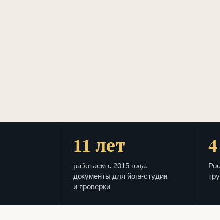
11 лет
4
работаем с 2015 года:
Рос
документы для йога-студии
тру
и проверки