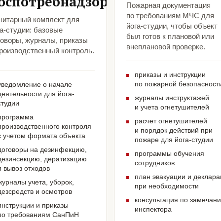
оспотребнадзора
Пожарная документация
по требованиям МЧС для
нитарный комплект для
йога-студии, чтобы объект
а-студии: базовые
был готов к плановой или
говоры, журналы, приказы
внеплановой проверке.
производственный контроль.
приказы и инструкции
по пожарной безопасност
уведомление о начале
деятельности для йога-
журналы инструктажей
студии
и учета огнетушителей
программа
расчет огнетушителей
производственного контроля
и порядок действий при
с учетом формата объекта
пожаре для йога-студии
договоры на дезинфекцию,
программы обучения
дезинсекцию, дератизацию
сотрудников
и вывоз отходов
план эвакуации и деклар
журналы учета, уборок,
при необходимости
дезсредств и осмотров
консультация по замечан
инструкции и приказы
инспектора
по требованиям СанПиН