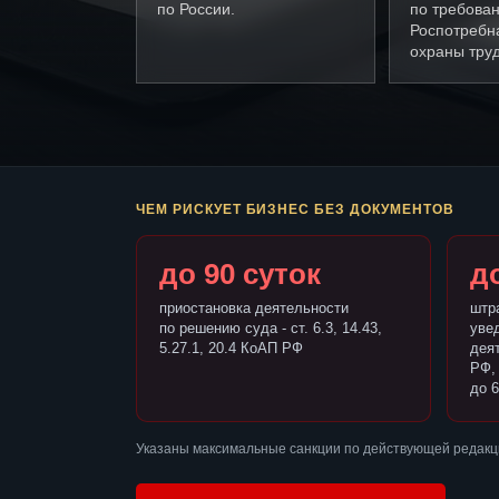
по России.
по требова
Роспотребн
охраны труд
ЧЕМ РИСКУЕТ БИЗНЕС БЕЗ ДОКУМЕНТОВ
до 90 суток
до
приостановка деятельности
штр
по решению суда - ст. 6.3, 14.43,
уве
5.27.1, 20.4 КоАП РФ
деят
РФ,
до 6
Указаны максимальные санкции по действующей редакци