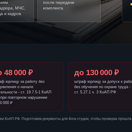
ниям
после передачи
адзора, МЧС,
комплекта.
а и кадров.
 48 000 ₽
до 130 000 ₽
аф юрлицу за работу без
штраф юрлицу за допуск к рабо
домления о начале
без обучения по охране труда -
ельности - ст. 19.7.5-1 КоАП
ст. 5.27.1 ч. 3 КоАП РФ
 при повторном нарушении
0 000 ₽
и КоАП РФ. Подготовим документы для йога-студии, чтобы проверка прошла