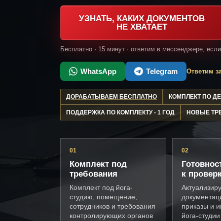
УЗНАТЬ, КАКИХ ДОКУМЕНТОВ
НЕ ХВАТАЕТ
Бесплатно · 15 минут · ответим в мессенджере, есл
WhatsApp
Telegram
Ответим за
ДОРАБАТЫВАЕМ БЕСПЛАТНО
КОМПЛЕКТ ПО 
ПОДДЕРЖКА ПО КОМПЛЕКТУ - 1 ГОД
НОВЫЕ ТР
01
02
Комплект под
Готовнос
требования
к провер
Комплект под йога-
Актуализир
студию, помещение,
документац
сотрудников и требования
приказы и и
контролирующих органов
йога-студии