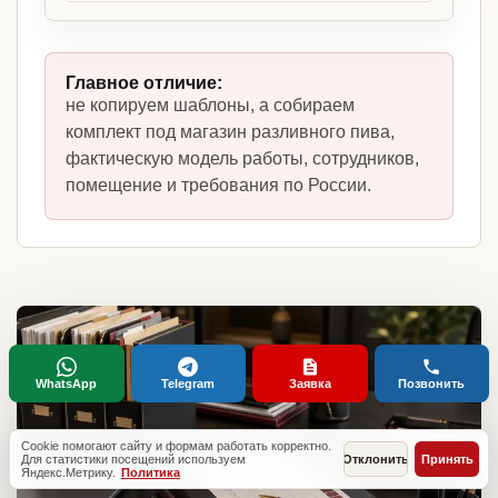
Главное отличие:
не копируем шаблоны, а собираем
комплект под магазин разливного пива,
фактическую модель работы, сотрудников,
помещение и требования по России.
WhatsApp
Telegram
Заявка
Позвонить
Cookie помогают сайту и формам работать корректно.
Для статистики посещений используем
Отклонить
Принять
Яндекс.Метрику.
Политика