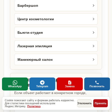
Барбершоп
Центр косметологии
Бьюти-студия
Лазерная эпиляция
Маникюрный салон
Городские страницы по этому
направлению
WhatsApp
Telegram
Заявка
Позвонить
Если объект работает в конкретном городе,
можно сразу открыть релевантную городскую
Cookie помогают сайту и формам работать корректно.
страницу.
Для статистики посещений используем
Отклонить
Принять
Яндекс.Метрику.
Политика