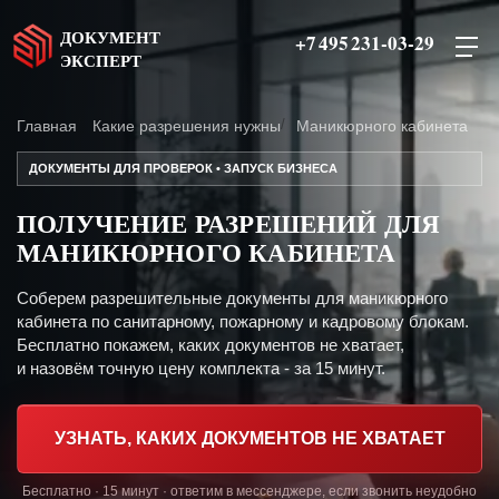
ДОКУМЕНТ
+7 495 231-03-29
ЭКСПЕРТ
Главная
Какие разрешения нужны
Маникюрного кабинета
ДОКУМЕНТЫ ДЛЯ ПРОВЕРОК • ЗАПУСК БИЗНЕСА
ПОЛУЧЕНИЕ РАЗРЕШЕНИЙ ДЛЯ
МАНИКЮРНОГО КАБИНЕТА
Соберем разрешительные документы для маникюрного
кабинета по санитарному, пожарному и кадровому блокам.
Бесплатно покажем, каких документов не хватает,
и назовём точную цену комплекта - за 15 минут.
УЗНАТЬ, КАКИХ ДОКУМЕНТОВ НЕ ХВАТАЕТ
Бесплатно · 15 минут · ответим в мессенджере, если звонить неудобно