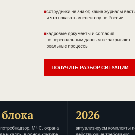
сотрудники не знают, какие журналы вест
и что показать инспектору по России
кадровые документы и согласия
по персональным данным не закрывают
реальные процессы
ПОЛУЧИТЬ РАЗБОР СИТУАЦИИ
 блока
2026
потребнадзор, МЧС, охрана
актуализируем комплекты п
да и кадры в одном контуре
действующие требования