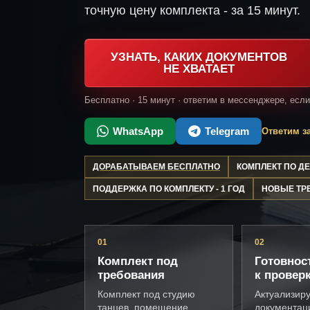
точную цену комплекта - за 15 минут.
УЗНАТЬ, КАКИХ ДОКУМЕНТОВ
НЕ ХВАТАЕТ
Бесплатно · 15 минут · ответим в мессенджере, есл
WhatsApp
Telegram
Ответим за
ДОРАБАТЫВАЕМ БЕСПЛАТНО
КОМПЛЕКТ ПО 
ПОДДЕРЖКА ПО КОМПЛЕКТУ - 1 ГОД
НОВЫЕ ТР
01
02
Комплект под
Готовнос
требования
к провер
Комплект под студию
Актуализир
танцев, помещение,
документац