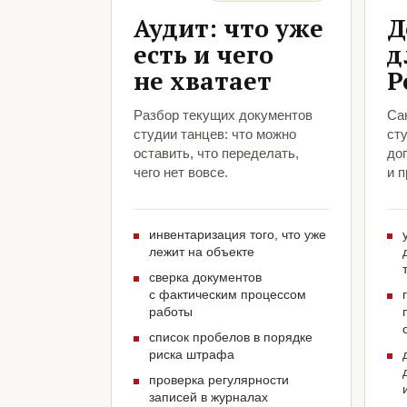
Аудит: что уже
Д
есть и чего
д
не хватает
Р
Разбор текущих документов
Са
студии танцев: что можно
ст
оставить, что переделать,
до
чего нет вовсе.
и 
инвентаризация того, что уже
лежит на объекте
сверка документов
с фактическим процессом
работы
список пробелов в порядке
риска штрафа
проверка регулярности
записей в журналах