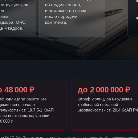
нструкции для
по студии танцев,
ев
и остаемся на связи
ниям
после передачи
адзора, МЧС,
комплекта.
а и кадров.
 48 000 ₽
до 2 000 000 ₽
аф юрлицу за работу без
штраф юрлицу за нарушение
домления о начале
требований пожарной
ельности - ст. 19.7.5-1 КоАП
безопасности - ст. 20.4 КоАП Р
 при повторном нарушении
0 000 ₽