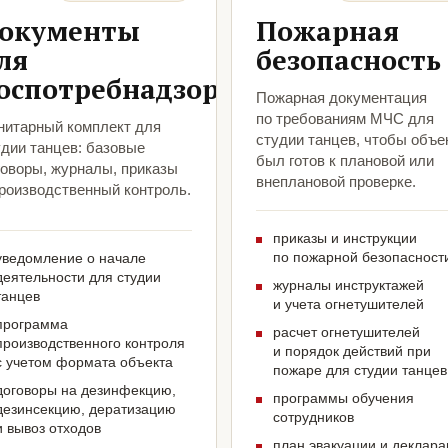
окументы
Пожарная
ля
безопасность
оспотребнадзора
Пожарная документация
по требованиям МЧС для
нитарный комплект для
студии танцев, чтобы объе
удии танцев: базовые
был готов к плановой или
говоры, журналы, приказы
внеплановой проверке.
производственный контроль.
приказы и инструкции
по пожарной безопасност
уведомление о начале
деятельности для студии
журналы инструктажей
танцев
и учета огнетушителей
программа
расчет огнетушителей
производственного контроля
и порядок действий при
с учетом формата объекта
пожаре для студии танцев
договоры на дезинфекцию,
программы обучения
дезинсекцию, дератизацию
сотрудников
и вывоз отходов
план эвакуации и деклар