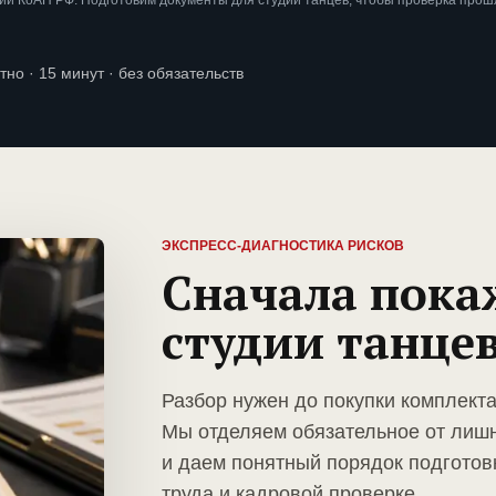
и КоАП РФ. Подготовим документы для студии танцев, чтобы проверка прош
тно · 15 минут · без обязательств
ЭКСПРЕСС-ДИАГНОСТИКА РИСКОВ
Сначала пока
студии танце
Разбор нужен до покупки комплекта
Мы отделяем обязательное от лиш
и даем понятный порядок подготов
труда и кадровой проверке.