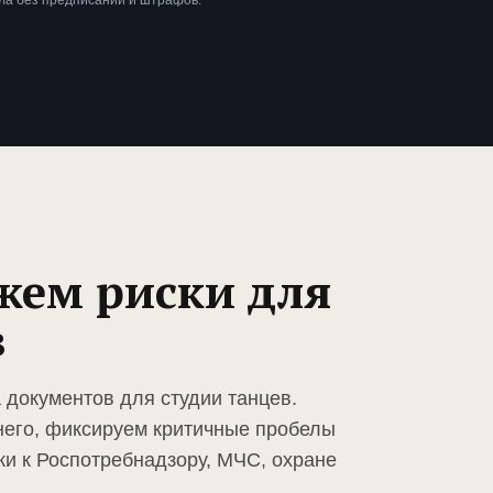
ла без предписаний и штрафов.
жем риски для
в
 документов для студии танцев.
него, фиксируем критичные пробелы
ки к Роспотребнадзору, МЧС, охране