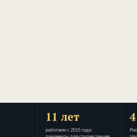
11 лет
4
работаем с 2015 года:
Рос
документы для студии танцев
тру