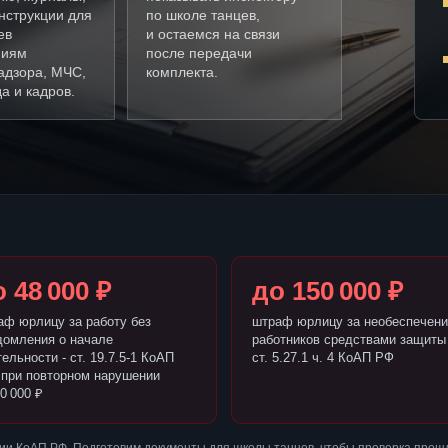
нструкции для
по школе танцев,
ев
и остаемся на связи
ниям
после передачи
адзора, МЧС,
комплекта.
а и кадров.
 48 000 ₽
до 150 000 ₽
аф юрлицу за работу без
штраф юрлицу за необеспечени
домления о начале
работников средствами защиты 
ельности - ст. 19.7.5-1 КоАП
ст. 5.27.1 ч. 4 КоАП РФ
 при повторном нарушении
0 000 ₽