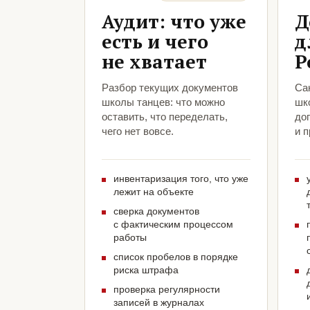
Аудит: что уже
Д
есть и чего
д
не хватает
Р
Разбор текущих документов
Са
школы танцев: что можно
шк
оставить, что переделать,
до
чего нет вовсе.
и 
инвентаризация того, что уже
лежит на объекте
сверка документов
с фактическим процессом
работы
список пробелов в порядке
риска штрафа
проверка регулярности
записей в журналах