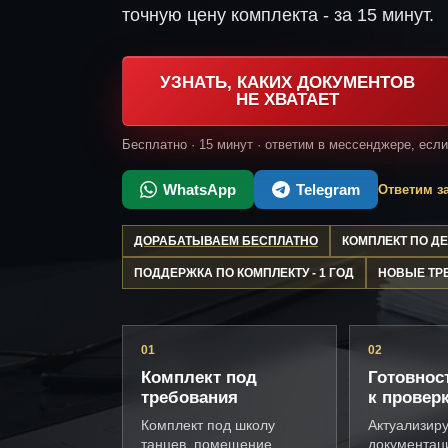
точную цену комплекта - за 15 минут.
УЗНАТЬ, КАКИХ ДОКУМЕНТОВ
НЕ ХВАТАЕТ
Бесплатно · 15 минут · ответим в мессенджере, есл
WhatsApp
Telegram
Ответим за
ДОРАБАТЫВАЕМ БЕСПЛАТНО
КОМПЛЕКТ ПО 
ПОДДЕРЖКА ПО КОМПЛЕКТУ - 1 ГОД
НОВЫЕ ТР
01
02
Комплект под
Готовнос
требования
к провер
Комплект под школу
Актуализир
танцев, помещение,
документац