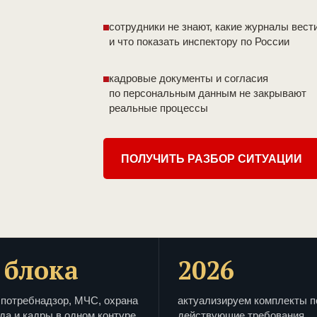
сотрудники не знают, какие журналы вест
и что показать инспектору по России
кадровые документы и согласия
по персональным данным не закрывают
реальные процессы
ПОЛУЧИТЬ РАЗБОР СИТУАЦИИ
 блока
2026
потребнадзор, МЧС, охрана
актуализируем комплекты п
да и кадры в одном контуре
действующие требования