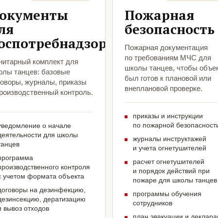
окументы
Пожарная
ля
безопасность
оспотребнадзора
Пожарная документация
по требованиям МЧС для
нитарный комплект для
школы танцев, чтобы объе
олы танцев: базовые
был готов к плановой или
говоры, журналы, приказы
внеплановой проверке.
производственный контроль.
приказы и инструкции
по пожарной безопасност
уведомление о начале
деятельности для школы
журналы инструктажей
танцев
и учета огнетушителей
программа
расчет огнетушителей
производственного контроля
и порядок действий при
с учетом формата объекта
пожаре для школы танцев
договоры на дезинфекцию,
программы обучения
дезинсекцию, дератизацию
сотрудников
и вывоз отходов
план эвакуации и деклар