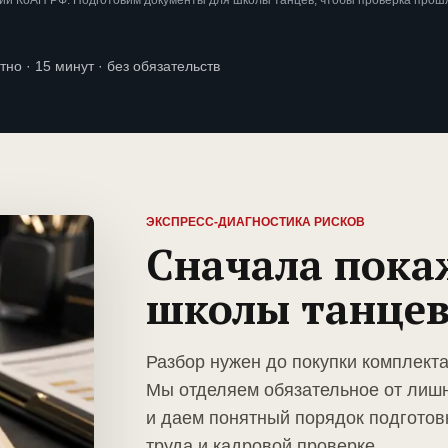
ии КоАП РФ. Подготовим документы для школы танцев, чтобы проверка прош
тно · 15 минут · без обязательств
ЭКСПРЕСС-ДИАГНОСТИКА РИСКОВ
Сначала пока
школы танце
Разбор нужен до покупки комплект
Мы отделяем обязательное от лиш
и даем понятный порядок подготов
труда и кадровой проверке.