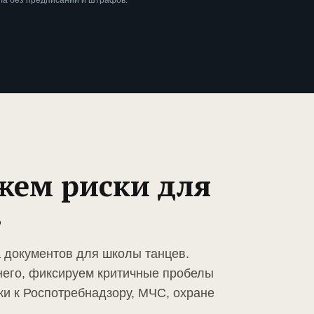
ла без предписаний и штрафов.
жем риски для
в
а документов для школы танцев.
него, фиксируем критичные пробелы
ки к Роспотребнадзору, МЧС, охране