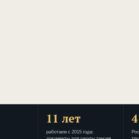
11 лет
4
работаем с 2015 года:
Рос
документы для школы танцев
тру