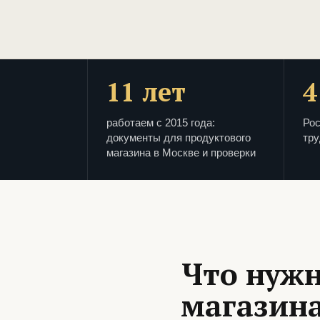
11 лет
4
работаем с 2015 года:
Рос
документы для продуктового
тру
магазина в Москве и проверки
Что нужн
магазина