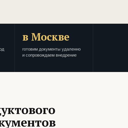
в Москве
од
готовим документы удаленно
и сопровождаем внедрение
дуктового
окументов