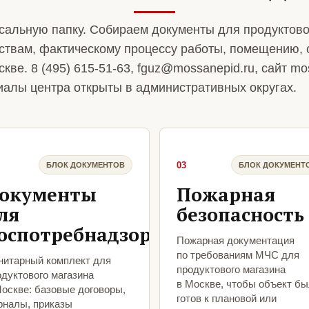
сальную папку. Собираем документы для продуктово
ствам, фактическому процессу работы, помещению, 
кве. 8 (495) 615-51-63, fguz@mossanepid.ru, сайт mos
алы центра открыты в административных округах.
03
БЛОК ДОКУМЕНТОВ
БЛОК ДОКУМЕНТ
окументы
Пожарная
ля
безопасность
оспотребнадзора
Пожарная документация
по требованиям МЧС для
нитарный комплект для
продуктового магазина
одуктового магазина
в Москве, чтобы объект б
Москве: базовые договоры,
готов к плановой или
рналы, приказы