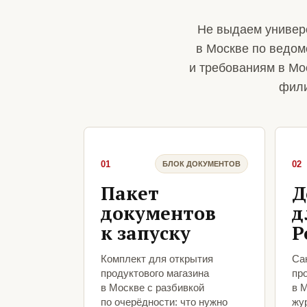
Не выдаем универ
в Москве по ведом
и требованиям в Мос
фили
01
02
БЛОК ДОКУМЕНТОВ
Пакет
Д
документов
д
к запуску
Р
Комплект для открытия
Са
продуктового магазина
пр
в Москве с разбивкой
в 
по очерёдности: что нужно
жу