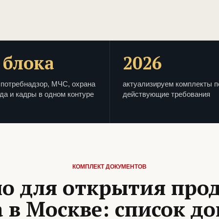
 блока
2026
потребнадзор, МЧС, охрана
актуализируем комплекты п
да и кадры в одном контуре
действующие требования
КОМПЛЕКТ ДОКУМЕНТОВ
о для открытия про
 в Москве: список д