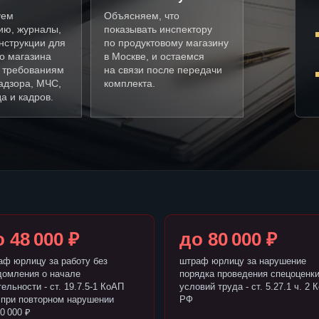
уем
Объясняем, что
ию, журналы,
показывать инспектору
нструкции для
по продуктовому магазину
о магазина
в Москве, и остаемся
о требованиям
на связи после передачи
адзора, МЧС,
комплекта.
а и кадров.
 48 000 ₽
до 80 000 ₽
аф юрлицу за работу без
штраф юрлицу за нарушение
домления о начале
порядка проведения спецоценк
ельности - ст. 19.7.5-1 КоАП
условий труда - ст. 5.27.1 ч. 2 
 при повторном нарушении
РФ
0 000 ₽