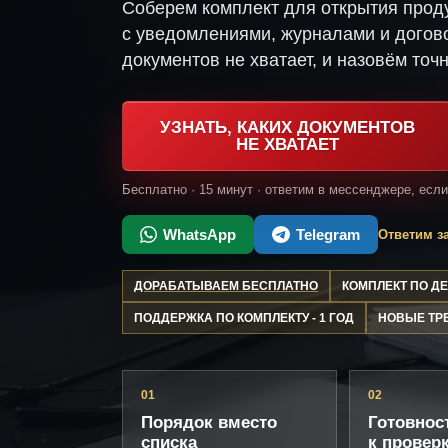
Соберем комплект для открытия проду
с уведомлениями, журналами и догово
документов не хватает, и назовём точн
УЗНАТЬ, КАКИХ ДОКУМЕНТОВ
НЕ ХВАТАЕТ
Бесплатно · 15 минут · ответим в мессенджере, есл
WhatsApp
Telegram
Ответим за
ДОРАБАТЫВАЕМ БЕСПЛАТНО
КОМПЛЕКТ ПО 
ПОДДЕРЖКА ПО КОМПЛЕКТУ - 1 ГОД
НОВЫЕ ТР
01
02
Порядок вместо
Готовнос
списка
к провер