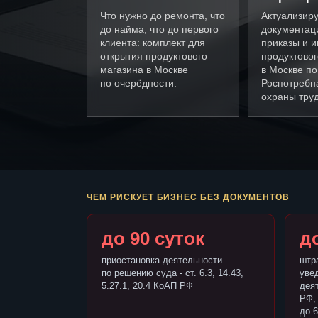
Что нужно до ремонта, что
Актуализир
до найма, что до первого
документац
клиента: комплект для
приказы и и
открытия продуктового
продуктовог
магазина в Москве
в Москве п
по очерёдности.
Роспотребн
охраны труд
ЧЕМ РИСКУЕТ БИЗНЕС БЕЗ ДОКУМЕНТОВ
до 90 суток
до
приостановка деятельности
штр
по решению суда - ст. 6.3, 14.43,
уве
5.27.1, 20.4 КоАП РФ
деят
РФ,
до 6